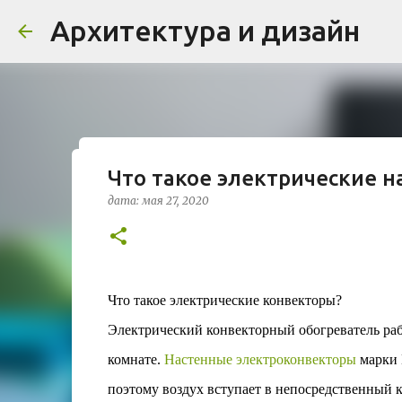
Архитектура и дизайн
Что такое электрические 
Проект дома в стиле моде
дата:
мая 27, 2020
Жардена»
дата:
августа 03, 2026
ЖИЛОЙ КОМПЛЕКС
В марте 2026 года в Монпелье завершилось с
бюро Vincent Callebaut Architectures. Прое
Что такое электрические конвекторы?
районе Cité Créative, стал примером гармо
Электрический конвекторный обогреватель раб
контекст. Комплекс состоит из двух объекто
0
назначения, общая площадь 5 364 м²) и «Opal
комнате.
Настенные электроконвекторы
марки 
В общей сложности 113 жилых единиц спрое
поэтому воздух вступает в непосредственный 
принципов биоразнообразия и социальной 