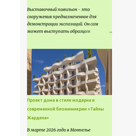
Выставочный павильон - это
сооружения предназначенное для
демонстрации экспозиций. Он сам
может выступать образцом
технических, научных, архитектурных,
конструктивных и художественных
достижений. Как правило, это
относится к международным и
всемирным выставкам. Выставочные
павильоны классифицируют на:
универсальные тематические
временные постоянные передвижные
стационарные Назначение
Проект дома в стиле модерна и
выставочных павильонов - показ
современной биомимикрии «Тайны
экспозиции, с целью информации,
Жардена»
пропаганды, рекламы, внедрения новых
технологий, обмен опытом,
В марте 2026 года в Монпелье
привлечения внимания и т.д.