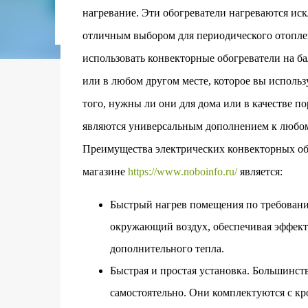
городском конкурсе 2021 года и получение
нагревание. Эти обогреватели нагреваются иск
качества» от Федерации застройщиков Оксит
отличным выбором для периодического отопле
современный средиземноморский манифест
прошлом участка с принц...
использовать конвекторные обогреватели на б
или в любом другом месте, которое вы использ
того, нужны ли они для дома или в качестве 
являются универсальным дополнением к любо
Преимущества электрических конвекторных об
магазине
https://www.noboinfo.ru/
является:
Быстрый нагрев помещения по требован
окружающий воздух, обеспечивая эффект
дополнительного тепла.
Быстрая и простая установка. Большинст
самостоятельно. Они комплектуются с к