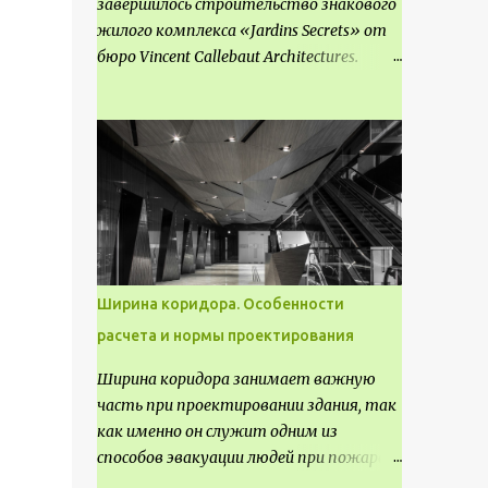
завершилось строительство знакового
жилого комплекса «Jardins Secrets» от
бюро Vincent Callebaut Architectures.
Проект, расположенный на
территории бывшей пехотной школы
(EAI) в районе Cité Créative, стал
примером гармоничной интеграции
современной архитектуры в
исторический контекст. Комплекс
состоит из двух объектов: «Théia» (75
квартир, из которых 17 — социального
назначения, общая площадь 5 364 м²) и
Ширина коридора. Особенности
«Opale & Sens» (38 квартир, включая 11
расчета и нормы проектирования
доступных, площадь 2 845 м²). В общей
сложности 113 жилых единиц
Ширина коридора занимает важную
спроектированы с учетом строгих
часть при проектировании здания, так
норм пожарной безопасности,
как именно он служит одним из
принципов биоразнообразия и
способов эвакуации людей при пожаре.
социальной инклюзивности. Успех
Поэтому важно соблюдать нормы