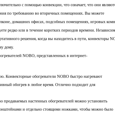
м престижной награды «Серебряная пирамида глобального
лючительно с помощью конвекции, что означает, что они являют
ании в 2024 году. Концепция «Jardins Secrets» — это
ния по требованию во вторичных помещениях. Вы можете
. Архитекторы стремились объединить память о военном
алконе, домашних офисах, подсобных помещениях, игровых комн
уете редко или в течение коротких периодов времени. Независим
портативного решения, когда вы находитесь в пути, конвекторы
му дому.
огревателей NOBO, представленных в интернет-
ию. Конвекторные обогреватели NOBO быстро нагревают
ивный обогрев в любое время. Отлично подходит для
во продаваемых настенных обогревателей можно установить
ронштейнами и отдельно стоящими ножками, чтобы можно было