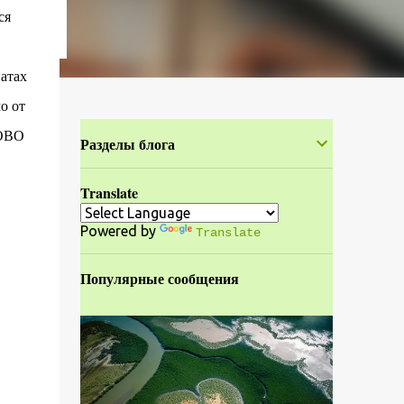
ся
атах
о от
 NOBO
Разделы блога
Translate
Powered by
Translate
Популярные сообщения