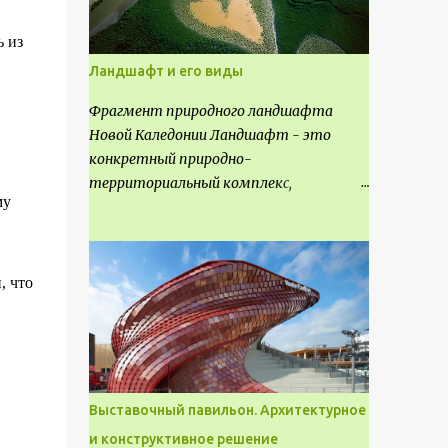
 из
Ландшафт и его виды
Фрагмент природного ландшафта
Новой Каледонии Ландшафт - это
конкретный природно-
территориальный комплекс,
му
являющийся неповторимым и
имеющим свое точное расположение на
карте и географическое название.
Различают несколько видов
, что
ландшафта, которые отличаются
друг от друга не только оформлением,
но и видом деятельность происходящей
на них. Одни используют в качестве
выращивания агрокультур. Другие для
Выставочный павильон. Архитектурное
строительства населенных пунктов и
и конструктивное решение
т.д.