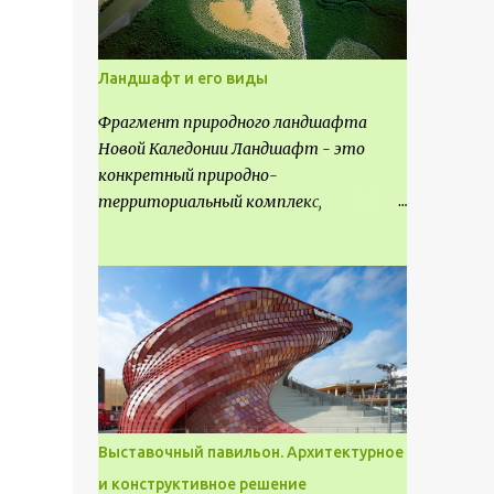
Ландшафт и его виды
Фрагмент природного ландшафта
Новой Каледонии Ландшафт - это
конкретный природно-
территориальный комплекс,
являющийся неповторимым и
имеющим свое точное расположение на
карте и географическое название.
Различают несколько видов
ландшафта, которые отличаются
друг от друга не только оформлением,
но и видом деятельность происходящей
на них. Одни используют в качестве
выращивания агрокультур. Другие для
Выставочный павильон. Архитектурное
строительства населенных пунктов и
и конструктивное решение
т.д.