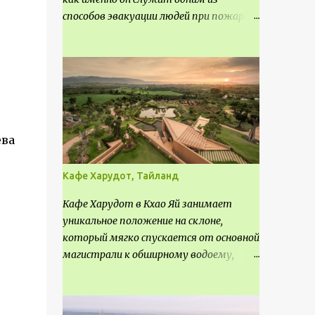
способов эвакуации людей при пожаре.
Поэтому важно соблюдать нормы
проектирования ширины коридора и
выполнять правильный расчет. Все
особенности рассмотрим в данной
статье.
ева
Кафе Харудот, Тайланд
Кафе Харудот в Кхао Яй занимает
уникальное положение на склоне,
который мягко спускается от основной
магистрали к обширному водоему,
открывающему захватывающий
панорамный вид на окрестности Кхао
Яй. Архитектор распознал в этом