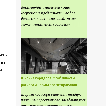
Выставочный павильон - это
сооружения предназначенное для
демонстрации экспозиций. Он сам
может выступать образцом
технических, научных, архитектурных,
конструктивных и художественных
достижений. Как правило, это
относится к международным и
всемирным выставкам. Выставочные
ать
павильоны классифицируют на:
 не
универсальные тематические
и
временные постоянные передвижные
стационарные Назначение
Ширина коридора. Особенности
выставочных павильонов - показ
расчета и нормы проектирования
экспозиции, с целью информации,
пропаганды, рекламы, внедрения новых
Ширина коридора занимает важную
технологий, обмен опытом,
часть при проектировании здания, так
привлечения внимания и т.д.
как именно он служит одним из