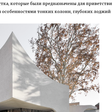
м престижной награды «Серебряная пирамида глобального
ка, которые были предназначены для приветстви
ании в 2024 году. Концепция «Jardins Secrets» — это
и особенностями тонких колонн, глубоких лоджий
. Архитекторы стремились объединить память о военном