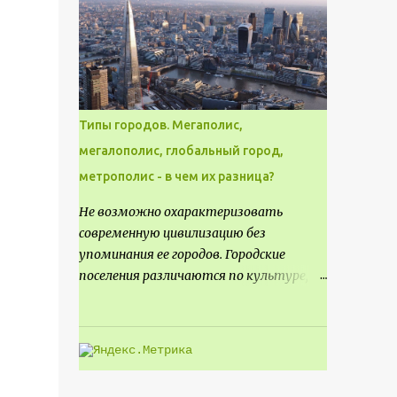
месте не только потенциал для
создания проекта кафе, но и
возможность обустроить
общедоступную смотровую площадку,
куда прохожие могли бы свободно
попасть, не заходя в само заведение.
Типы городов. Мегаполис,
мегалополис, глобальный город,
метрополис - в чем их разница?
Не возможно охарактеризовать
современную цивилизацию без
упоминания ее городов. Городские
поселения различаются по культуре,
размеру и специализации, причем
определенные области становятся
более значимыми на протяжении всего
развития региона. Исторически
сложилось так, что размер или