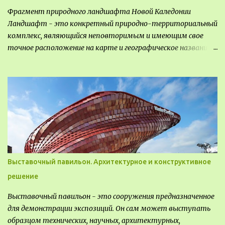
Фрагмент природного ландшафта Новой Каледонии
Ландшафт - это конкретный природно-территориальный
комплекс, являющийся неповторимым и имеющим свое
точное расположение на карте и географическое название.
Различают несколько видов ландшафта, которые
отличаются друг от друга не только оформлением, но и
видом деятельность происходящей на них. Одни
используют в качестве выращивания агрокультур. Другие
для строительства населенных пунктов и т.д.
Выставочный павильон. Архитектурное и конструктивное
решение
Выставочный павильон - это сооружения предназначенное
для демонстрации экспозиций. Он сам может выступать
образцом технических, научных, архитектурных,