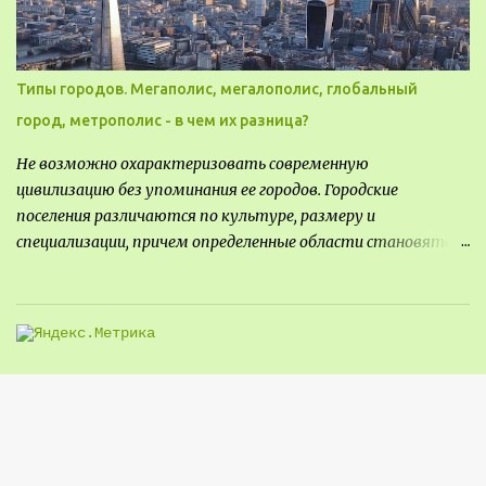
Типы городов. Мегаполис, мегалополис, глобальный
город, метрополис - в чем их разница?
Не возможно охарактеризовать современную
цивилизацию без упоминания ее городов. Городские
поселения различаются по культуре, размеру и
специализации, причем определенные области становятся
более значимыми на протяжении всего развития региона.
Исторически сложилось так, что размер или населенность
поселения был общим показателем его важности - чем
крупнее город, тем больше мощности он приносил, однако, с
большой миграцией в сельскую местность в прошлом веке,
стало сложнее определить, что делает город важным.
Существует много типов городских ландшафтов, а для
архитекторов и планировщиков жизненно важно
эффективно классифицировать типы поселений, чтобы