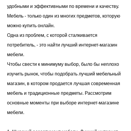
созданию «тотального дизайна»
удобными и эффективными по времени и качеству.
(Gesamtkunstwerk), поэтому его талант проявился
не только в проектировании зданий, но и в
Мебель - только один из многих предметов, которую
создании предметов интерьера: от
можно купить онлайн.
осветительных приборов до авторской
стеклянной посуды и мебели. Путь мастера
Одна из проблем, с которой сталкивается
начался в Ювяскюля, где он провел детство после
потребитель, - это найти лучший интернет-магазин
рождения в Алайярви. Получив диплом
Хельсинкского технического университета в 1923
мебели.
году, Аалто открыл собственное бюро. Если в
Чтобы свести к минимуму выбор, было бы неплохо
ранних проектах прослеживались черты
нордического классицизма, то после свадебного
изучить рынок, чтобы подобрать лучший мебельный
путешествия по Южной Европе вместе с супругой
магазин, в котором продается лучшая современная
и соратницей Айно Марсио, его взгляды
претерпели изменения под влиянием
мебель и традиционные предметы. Рассмотрим
европейского модернизма. К 1930-м годам в
основные моменты при выборе интернет-магазине
работах Аа...
мебели.