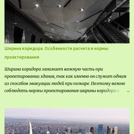
Комплекс состоит из двух объектов: «Théia» (75 квартир,
из которых 17 — социального назначения, общая площадь 5
364 м²) и «Opale & Sens» (38 квартир, включая 11
доступных, площадь 2 845 м²). В общей сложности 113
жилых единиц спроектированы с учетом строгих норм
пожарной безопасности, принципов биоразнообразия и
социальной инклюзивности. Успех проекта был
Ширина коридора. Особенности расчета и нормы
подтвержден победой в городском конкурсе 2021 года и
проектирования
получением престижной награды «Серебряная пирамида
глобального качества» от Федерации застройщиков
Ширина коридора занимает важную часть при
Окситании в 2024 году. Концепция «Jardins Secrets» — это
проектировании здания, так как именно он служит одним
современный средиземноморский манифест. Архитекторы
из способов эвакуации людей при пожаре. Поэтому важно
стремились объединить память о военном прошлом
соблюдать нормы проектирования ширины коридора и
участка с принц...
выполнять правильный расчет. Все особенности
рассмотрим в данной статье.