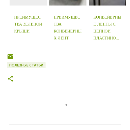
ПРЕИМУЩЕС
ПРЕИМУЩЕС
КОНВЕЙЕРНЫ
ТВА ЗЕЛЕНОЙ
ТВА
Е ЛЕНТЫ С
КРЫШИ
КОНВЕЙЕРНЫ
ЦЕПНОЙ
Х ЛЕНТ
ПЛАСТИНО...
ПОЛЕЗНЫЕ СТАТЬИ
К
о
м