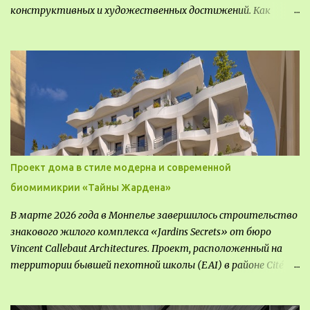
конструктивных и художественных достижений. Как
правило, это относится к международным и всемирным
выставкам. Выставочные павильоны классифицируют на:
универсальные тематические временные постоянные
передвижные стационарные Назначение выставочных
павильонов - показ экспозиции, с целью информации,
пропаганды, рекламы, внедрения новых технологий, обмен
опытом, привлечения внимания и т.д.
Проект дома в стиле модерна и современной
биомимикрии «Тайны Жардена»
В марте 2026 года в Монпелье завершилось строительство
знакового жилого комплекса «Jardins Secrets» от бюро
Vincent Callebaut Architectures. Проект, расположенный на
территории бывшей пехотной школы (EAI) в районе Cité
Créative, стал примером гармоничной интеграции
современной архитектуры в исторический контекст.