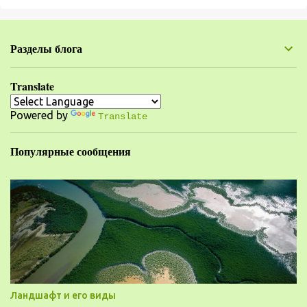
м
е
н
Разделы блога
т
а
Translate
р
Powered by
и
Translate
и
Популярные сообщения
Ландшафт и его виды