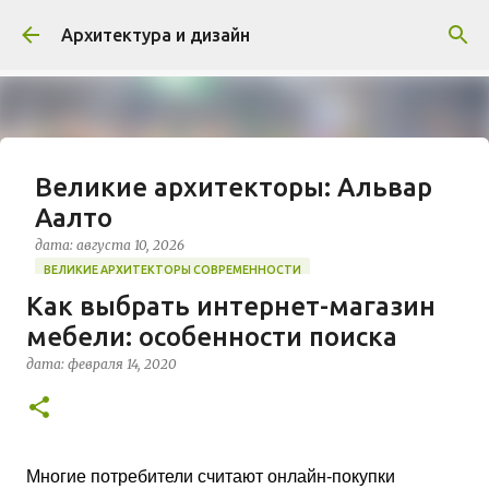
К основному контенту
Архитектура и дизайн
Великие архитекторы: Альвар
Аалто
дата:
августа 10, 2026
ВЕЛИКИЕ АРХИТЕКТОРЫ СОВРЕМЕННОСТИ
Как выбрать интернет-магазин
https://www.archdaily.com/326424/happy-115th-
мебели: особенности поиска
birthday-alvar-aalto Алвар Аалто (1898–1976) по
праву считается знаковой фигурой модернизма
дата:
февраля 14, 2020
XX столетия и самым влиятельным архитектором
0
Финляндии. Его творческий метод отличался
глубоким гуманизмом, что позволило ему
сформировать уникальный «северный»
архитектурный стиль. Аалто стремился к
Многие потребители считают онлайн-покупки