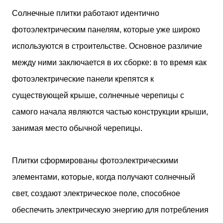
двух объектов: «Théia» (75 квартир, из которых 17
Солнечные плитки работают идентично
— социального назначения, общая площадь 5 364
фотоэлектрическим панелям, которые уже широко
м²) и «Opale & Sens» (38 квартир, включая 11
доступных, площадь 2 845 м²). В общей сложности
используются в строительстве. Основное различие
113 жилых единиц спроектированы с учетом
между ними заключается в их сборке: в то время как
строгих норм пожарной безопасности,
принципов биоразнообразия и социальной
фотоэлектрические панели крепятся к
инклюзивности. Успех проекта был подтвержден
существующей крыше, солнечные черепицы с
победой в городском конкурсе 2021 года и
получением престижной награды «Серебряная
самого начала являются частью конструкции крыши,
пирамида глобального качества» от Федерации
занимая место обычной черепицы.
застройщиков Окситании в 2024 году. Концепция
«Jardins Secrets» — это современный
средиземноморский манифест. Архитекторы
Плитки сформированы фотоэлектрическими
стремились объединить память о военном
прошлом участка с принц...
элементами, которые, когда получают солнечный
свет, создают электрическое поле, способное
обеспечить электрическую энергию для потребления