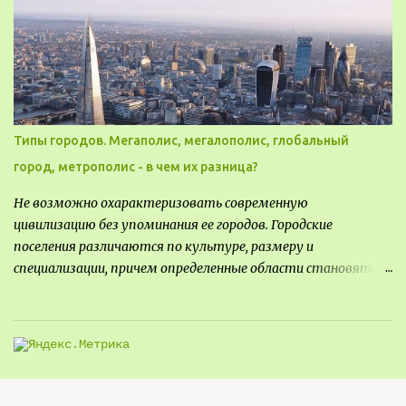
могли бы свободно попасть, не заходя в само заведение.
Типы городов. Мегаполис, мегалополис, глобальный
город, метрополис - в чем их разница?
Не возможно охарактеризовать современную
цивилизацию без упоминания ее городов. Городские
поселения различаются по культуре, размеру и
специализации, причем определенные области становятся
более значимыми на протяжении всего развития региона.
Исторически сложилось так, что размер или населенность
поселения был общим показателем его важности - чем
крупнее город, тем больше мощности он приносил, однако, с
большой миграцией в сельскую местность в прошлом веке,
стало сложнее определить, что делает город важным.