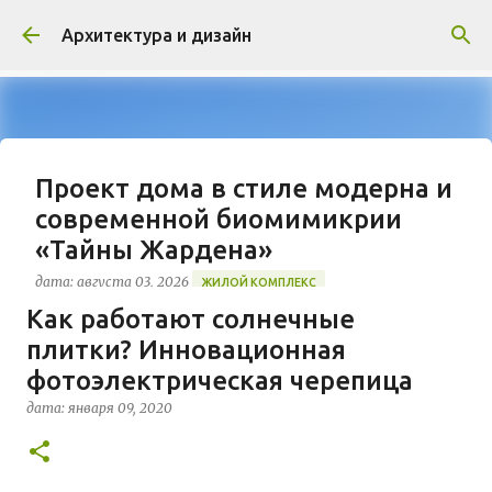
К основному контенту
Архитектура и дизайн
Проект дома в стиле модерна и
современной биомимикрии
«Тайны Жардена»
дата:
августа 03, 2026
ЖИЛОЙ КОМПЛЕКС
Как работают солнечные
В марте 2026 года в Монпелье завершилось
плитки? Инновационная
строительство знакового жилого комплекса
«Jardins Secrets» от бюро Vincent Callebaut
фотоэлектрическая черепица
Architectures. Проект, расположенный на
дата:
января 09, 2020
0
территории бывшей пехотной школы (EAI) в
районе Cité Créative, стал примером гармоничной
интеграции современной архитектуры в
исторический контекст. Комплекс состоит из