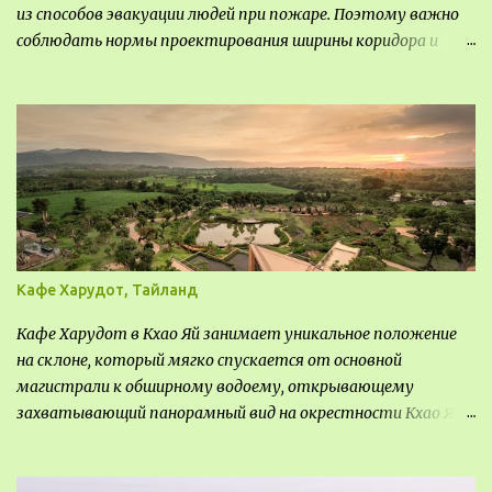
из способов эвакуации людей при пожаре. Поэтому важно
соблюдать нормы проектирования ширины коридора и
выполнять правильный расчет. Все особенности
рассмотрим в данной статье.
Кафе Харудот, Тайланд
Кафе Харудот в Кхао Яй занимает уникальное положение
на склоне, который мягко спускается от основной
магистрали к обширному водоему, открывающему
захватывающий панорамный вид на окрестности Кхао Яй.
Архитектор распознал в этом месте не только потенциал
для создания проекта кафе, но и возможность обустроить
общедоступную смотровую площадку, куда прохожие