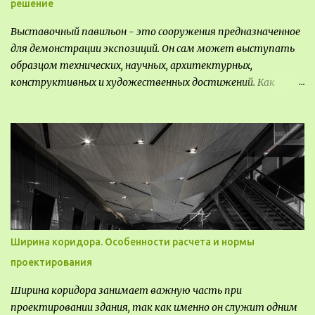
решение
Выставочный павильон - это сооружения предназначенное
для демонстрации экспозиций. Он сам может выступать
образцом технических, научных, архитектурных,
конструктивных и художественных достижений. Как
правило, это относится к международным и всемирным
выставкам. Выставочные павильоны классифицируют на:
универсальные тематические временные постоянные
передвижные стационарные Назначение выставочных
павильонов - показ экспозиции, с целью информации,
пропаганды, рекламы, внедрения новых технологий, обмен
опытом, привлечения внимания и т.д.
Ширина коридора. Особенности расчета и нормы
проектирования
Ширина коридора занимает важную часть при
проектировании здания, так как именно он служит одним