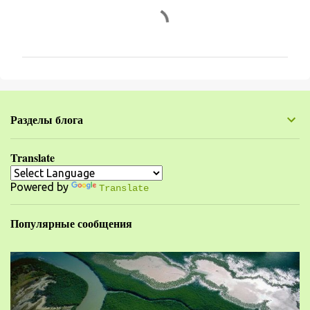
К
о
м
м
е
н
Разделы блога
т
а
Translate
р
Powered by
и
Translate
и
Популярные сообщения