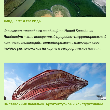
Ландшафт и его виды
Фрагмент природного ландшафта Новой Каледонии
Ландшафт - это конкретный природно-территориальный
комплекс, являющийся неповторимым и имеющим свое
точное расположение на карте и географическое название.
Различают несколько видов ландшафта, которые
отличаются друг от друга не только оформлением, но и
видом деятельность происходящей на них. Одни
используют в качестве выращивания агрокультур. Другие
для строительства населенных пунктов и т.д.
Выставочный павильон. Архитектурное и конструктивное