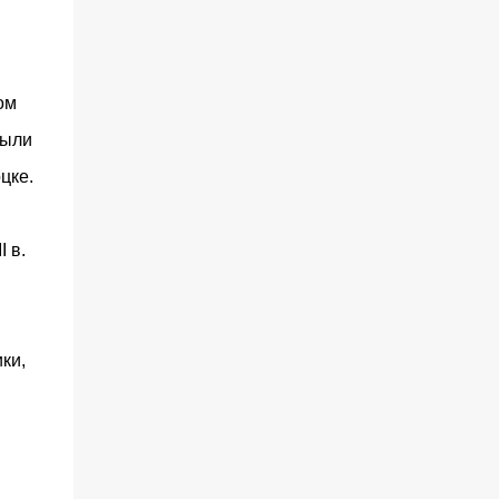
ом
были
цке.
 в.
ки,