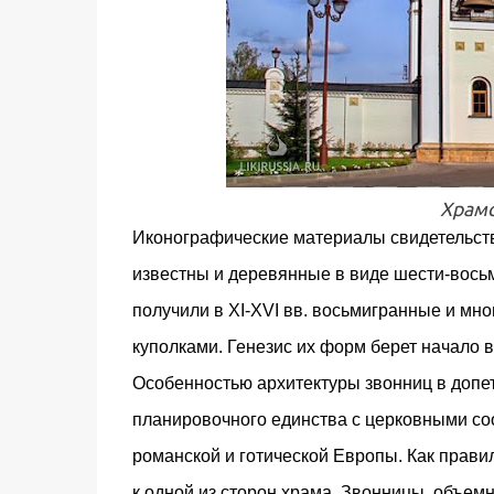
Храмо
Иконографические материалы свидетельству
известны и деревянные в виде шести-вось
получили в XI-XVI вв. восьмигранные и м
куполками. Генезис их форм берет начало 
Особенностью архитектуры звонниц в допетр
планировочного единства с церковными со
романской и готической Европы. Как правил
к одной из сторон храма. Звонницы, объем