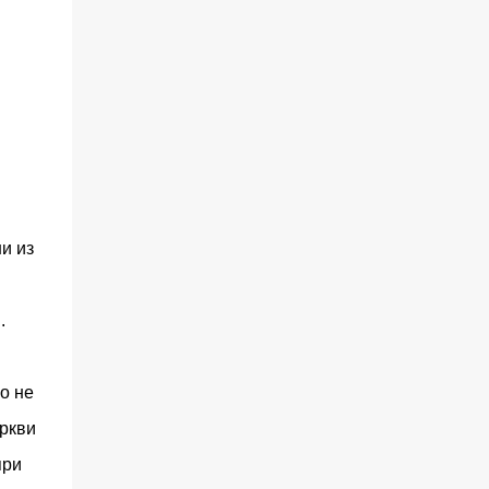
и из
.
о не
еркви
при