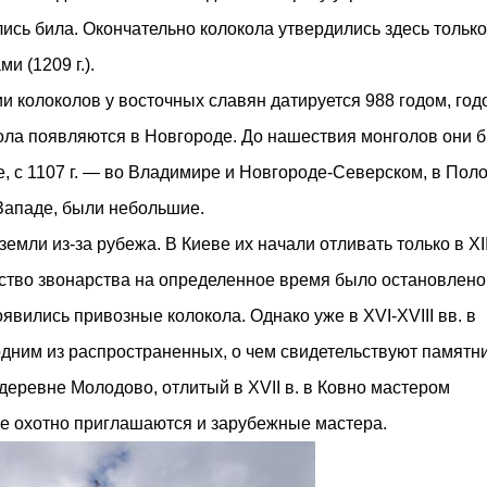
сь била. Окончательно колокола утвердились здесь только
и (1209 г.).
 колоколов у восточных славян датируется 988 годом, год
кола появляются в Новгороде. До нашествия монголов они 
, с 1107 г. — во Владимире и Новгороде-Северском, в Поло
 Западе, были небольшие.
мли из-за рубежа. В Киеве их начали отливать только в XIII
сство звонарства на определенное время было остановлено
вились привозные колокола. Однако уже в XVI-XVIII вв. в
дним из распространенных, о чем свидетельствуют памятни
 деревне Молодово, отлитый в XVII в. в Ковно мастером
е охотно приглашаются и зарубежные мастера.