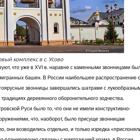
вый комплекс в с. Усово
ют, что уже в XVI в. наравне с каменными звонницами бы
мигранных башен. В России наибольшее распространение 
ногоярусные звонницы завершались шатрами с лукообразны
в традициях деревянного оборонительного зодчества.
овской Руси было то, что они не имели конструктивно-
оружениями, что, наоборот, было присуще звонницам
о, они возводились отдельно, и только изредка «прислонял
но-планировочно связаны с композицией храма, в России