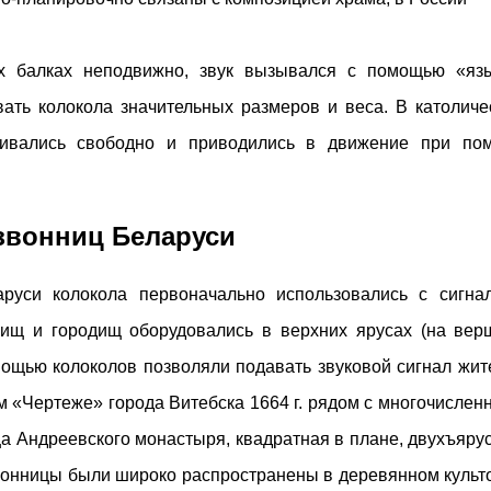
х балках неподвижно, звук вызывался с помощью «язы
ать колокола значительных размеров и веса. В католиче
шивались свободно и приводились в движение при по
звонниц Беларуси
руси колокола первоначально использовались с сигнал
ищ и городищ оборудовались в верхних ярусах (на вер
мощью колоколов позволяли подавать звуковой сигнал жит
м «Чертеже» города Витебска 1664 г. рядом с многочисле
 Андреевского монастыря, квадратная в плане, двухъяру
звонницы были широко распространены в деревянном культ