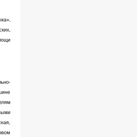
ка»,
ских,
мощи
ьно-
шине
елям
нными
сная,
овом