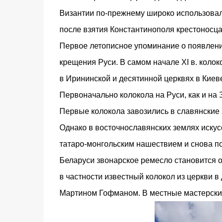
Византии по-прежнему широко использовали
после взятия Константинополя крестоносцам
Первое летописное упоминание о появлении
крещения Руси. В самом начале XI в. коло
в Ирининской и десятинной церквях в Киеве
Первоначально колокола на Руси, как и на
Первые колокола завозились в славянские зе
Однако в восточнославянских землях иску
татаро-монгольским нашествием и снова поя
Беларуси звонарское ремесло становится о
в частности известный колокол из церкви в
Мартином Гофманом. В местные мастерски