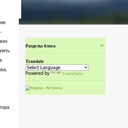
хии
-
квях
Разделы блога
блять
в
Translate
ва,
Powered by
Translate
тора