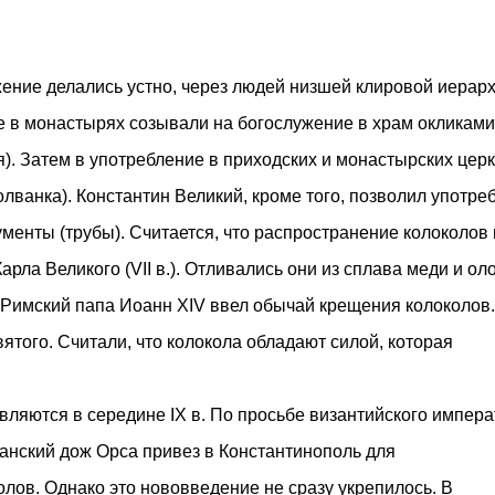
м престижной награды «Серебряная пирамида глобального
ании в 2024 году. Концепция «Jardins Secrets» — это
. Архитекторы стремились объединить память о военном
ение делались устно, через людей низшей клировой иерар
е в монастырях созывали на богослужение в храм окликами
). Затем в употребление в приходских и монастырских цер
лванка). Константин Великий, кроме того, позволил употре
менты (трубы). Считается, что распространение колоколов 
рла Великого (VII в.). Отливались они из сплава меди и оло
 Римский папа Иоанн XIV ввел обычай крещения колоколов.
ятого. Считали, что колокола обладают силой, которая
ляются в середине IX в. По просьбе византийского импера
ианский дож Орса привез в Константинополь для
лов. Однако это нововведение не сразу укрепилось. В