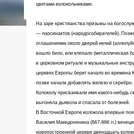
городском конкурсе 2021 года и получение
цветами-колокольчиками.
качества» от Федерации застройщиков Оксит
современный средиземноморский манифест
прошлом участка с принц...
На заре христианства призывы на богослуж
— лаосинактов (народособирателей). Позж
оглашениями около дверей келий (аллилуйя
вошло било, или клепало (металлическая бо
в церковном ритуале и музыкальные инстру
церквях Европы берет начало во времена Ка
позже начали добавлять железо и серебро.
Колоколу присваивали имя какого-нибудь св
выгоняла дьявола и спасала от болезней.
В Восточной Европе колокола впервые появ
Василия Македонянина (867-886 гг.) венец
новопостроенной церкви двенадцать колоко