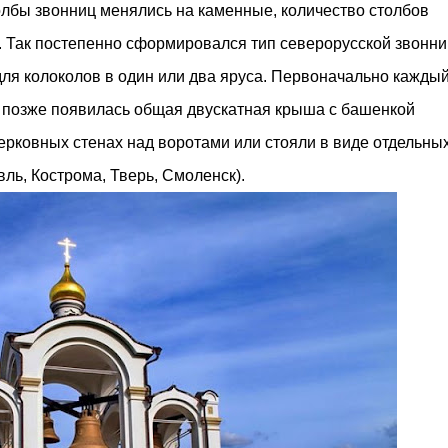
лбы звонниц менялись на каменные, количество столбов
. Так постепенно сформировался тип северорусской звонн
я колоколов в один или два яруса. Первоначально кажды
 позже появилась общая двускатная крыша с башенкой
ерковных стенах над воротами или стояли в виде отдельны
вль, Кострома, Тверь, Смоленск).