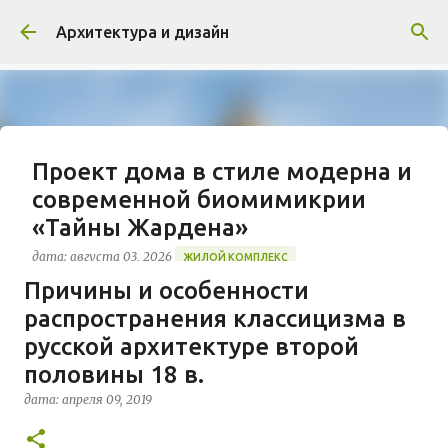
К основному контенту
Архитектура и дизайн
Проект дома в стиле модерна и
современной биомимикрии
«Тайны Жардена»
дата:
августа 03, 2026
ЖИЛОЙ КОМПЛЕКС
Причины и особенности
В марте 2026 года в Монпелье завершилось
распространения классицизма в
строительство знакового жилого комплекса
«Jardins Secrets» от бюро Vincent Callebaut
русской архитектуре второй
Architectures. Проект, расположенный на
половины 18 в.
0
территории бывшей пехотной школы (EAI) в
дата:
апреля 09, 2019
районе Cité Créative, стал примером гармоничной
интеграции современной архитектуры в
исторический контекст. Комплекс состоит из