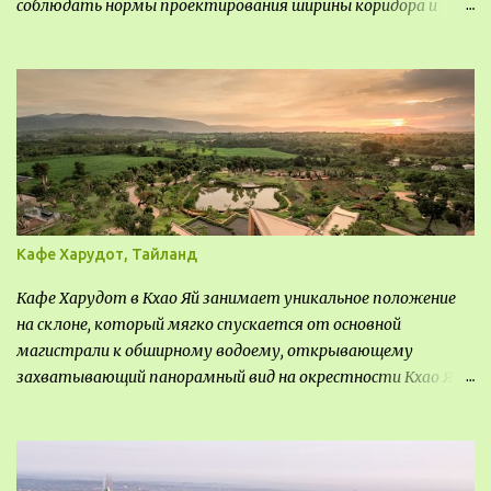
соблюдать нормы проектирования ширины коридора и
выполнять правильный расчет. Все особенности
рассмотрим в данной статье.
Кафе Харудот, Тайланд
Кафе Харудот в Кхао Яй занимает уникальное положение
на склоне, который мягко спускается от основной
магистрали к обширному водоему, открывающему
захватывающий панорамный вид на окрестности Кхао Яй.
Архитектор распознал в этом месте не только потенциал
для создания проекта кафе, но и возможность обустроить
общедоступную смотровую площадку, куда прохожие
могли бы свободно попасть, не заходя в само заведение.