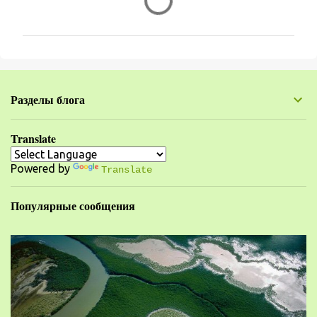
о
м
м
е
н
Разделы блога
т
а
Translate
р
Powered by
и
Translate
и
Популярные сообщения