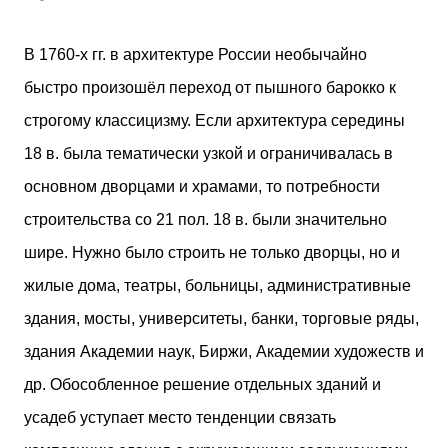
двух объектов: «Théia» (75 квартир, из которых 17
— социального назначения, общая площадь 5 364
В 1760-х гг. в архитектуре России необычайно
м²) и «Opale & Sens» (38 квартир, включая 11
доступных, площадь 2 845 м²). В общей сложности
быстро произошёл переход от пышного барокко к
113 жилых единиц спроектированы с учетом
строгому классицизму. Если архитектура середины
строгих норм пожарной безопасности,
принципов биоразнообразия и социальной
18 в. была тематически узкой и ограничивалась в
инклюзивности. Успех проекта был подтвержден
основном дворцами и храмами, то потребности
победой в городском конкурсе 2021 года и
получением престижной награды «Серебряная
строительства со 21 пол. 18 в. были значительно
пирамида глобального качества» от Федерации
шире. Нужно было строить не только дворцы, но и
застройщиков Окситании в 2024 году. Концепция
«Jardins Secrets» — это современный
жилые дома, театры, больницы, административные
средиземноморский манифест. Архитекторы
здания, мосты, университеты, банки, торговые ряды,
стремились объединить память о военном
прошлом участка с принц...
здания Академии наук, Биржи, Академии художеств и
др. Обособленное решение отдельных зданий и
усадеб уступает место тенденции связать