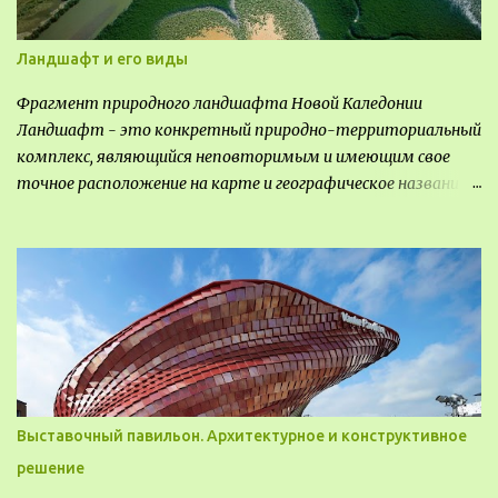
Ландшафт и его виды
Фрагмент природного ландшафта Новой Каледонии
Ландшафт - это конкретный природно-территориальный
комплекс, являющийся неповторимым и имеющим свое
точное расположение на карте и географическое название.
Различают несколько видов ландшафта, которые
отличаются друг от друга не только оформлением, но и
видом деятельность происходящей на них. Одни
используют в качестве выращивания агрокультур. Другие
для строительства населенных пунктов и т.д.
Выставочный павильон. Архитектурное и конструктивное
решение