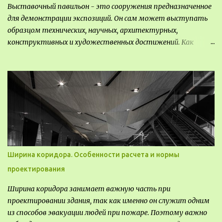
Выставочный павильон - это сооружения предназначенное
для демонстрации экспозиций. Он сам может выступать
образцом технических, научных, архитектурных,
конструктивных и художественных достижений. Как
правило, это относится к международным и всемирным
выставкам. Выставочные павильоны классифицируют на:
универсальные тематические временные постоянные
передвижные стационарные Назначение выставочных
павильонов - показ экспозиции, с целью информации,
пропаганды, рекламы, внедрения новых технологий, обмен
опытом, привлечения внимания и т.д.
Ширина коридора. Особенности расчета и нормы
проектирования
Ширина коридора занимает важную часть при
проектировании здания, так как именно он служит одним
из способов эвакуации людей при пожаре. Поэтому важно