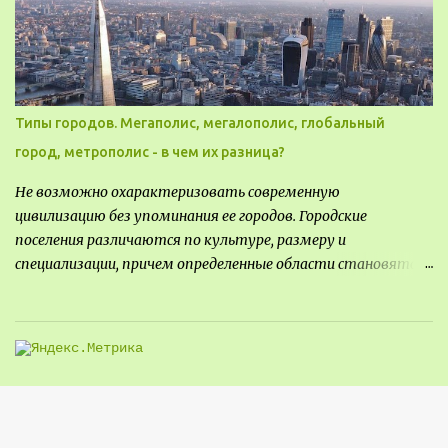
Типы городов. Мегаполис, мегалополис, глобальный
город, метрополис - в чем их разница?
Не возможно охарактеризовать современную
цивилизацию без упоминания ее городов. Городские
поселения различаются по культуре, размеру и
специализации, причем определенные области становятся
более значимыми на протяжении всего развития региона.
Исторически сложилось так, что размер или населенность
поселения был общим показателем его важности - чем
крупнее город, тем больше мощности он приносил, однако, с
большой миграцией в сельскую местность в прошлом веке,
стало сложнее определить, что делает город важным.
Существует много типов городских ландшафтов, а для