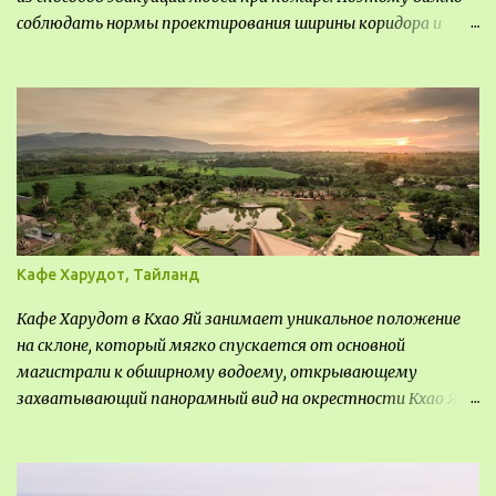
соблюдать нормы проектирования ширины коридора и
выполнять правильный расчет. Все особенности
рассмотрим в данной статье.
Кафе Харудот, Тайланд
Кафе Харудот в Кхао Яй занимает уникальное положение
на склоне, который мягко спускается от основной
магистрали к обширному водоему, открывающему
захватывающий панорамный вид на окрестности Кхао Яй.
Архитектор распознал в этом месте не только потенциал
для создания проекта кафе, но и возможность обустроить
общедоступную смотровую площадку, куда прохожие