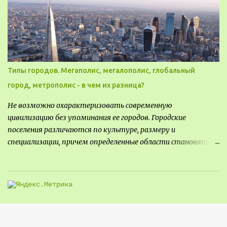
могли бы свободно попасть, не заходя в само заведение.
Типы городов. Мегаполис, мегалополис, глобальный
город, метрополис - в чем их разница?
Не возможно охарактеризовать современную
цивилизацию без упоминания ее городов. Городские
поселения различаются по культуре, размеру и
специализации, причем определенные области становятся
более значимыми на протяжении всего развития региона.
Исторически сложилось так, что размер или населенность
поселения был общим показателем его важности - чем
крупнее город, тем больше мощности он приносил, однако, с
большой миграцией в сельскую местность в прошлом веке,
стало сложнее определить, что делает город важным.