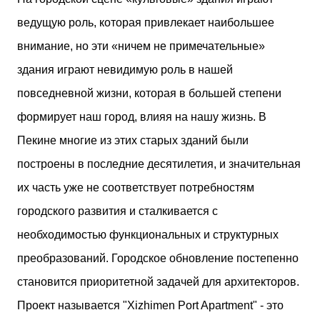
двух объектов: «Théia» (75 квартир, из которых 17
ведущую роль, которая привлекает наибольшее
— социального назначения, общая площадь 5 364
м²) и «Opale & Sens» (38 квартир, включая 11
внимание, но эти «ничем не примечательные»
доступных, площадь 2 845 м²). В общей сложности
здания играют невидимую роль в нашей
113 жилых единиц спроектированы с учетом
строгих норм пожарной безопасности,
повседневной жизни, которая в большей степени
принципов биоразнообразия и социальной
формирует наш город, влияя на нашу жизнь. В
инклюзивности. Успех проекта был подтвержден
победой в городском конкурсе 2021 года и
Пекине многие из этих старых зданий были
получением престижной награды «Серебряная
построены в последние десятилетия, и значительная
пирамида глобального качества» от Федерации
застройщиков Окситании в 2024 году. Концепция
их часть уже не соответствует потребностям
«Jardins Secrets» — это современный
городского развития и сталкивается с
средиземноморский манифест. Архитекторы
стремились объединить память о военном
необходимостью функциональных и структурных
прошлом участка с принц...
преобразований. Городское обновление постепенно
становится приоритетной задачей для архитекторов.
Проект называется "Xizhimen Port Apartment" - это