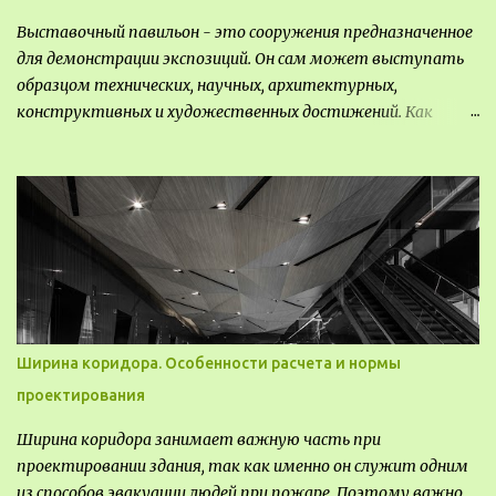
Выставочный павильон - это сооружения предназначенное
для демонстрации экспозиций. Он сам может выступать
образцом технических, научных, архитектурных,
конструктивных и художественных достижений. Как
правило, это относится к международным и всемирным
выставкам. Выставочные павильоны классифицируют на:
универсальные тематические временные постоянные
передвижные стационарные Назначение выставочных
павильонов - показ экспозиции, с целью информации,
пропаганды, рекламы, внедрения новых технологий, обмен
опытом, привлечения внимания и т.д.
Ширина коридора. Особенности расчета и нормы
проектирования
Ширина коридора занимает важную часть при
проектировании здания, так как именно он служит одним
из способов эвакуации людей при пожаре. Поэтому важно