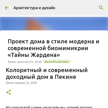
К основному контенту
Архитектура и дизайн
Проект дома в стиле модерна и
современной биомимикрии
«Тайны Жардена»
дата:
августа 03, 2026
ЖИЛОЙ КОМПЛЕКС
Колоритный и современный
В марте 2026 года в Монпелье завершилось
доходный дом в Пекине
строительство знакового жилого комплекса
«Jardins Secrets» от бюро Vincent Callebaut
дата:
января 24, 2019
Architectures. Проект, расположенный на
0
территории бывшей пехотной школы (EAI) в
районе Cité Créative, стал примером гармоничной
интеграции современной архитектуры в
исторический контекст. Комплекс состоит из
На городской сцене «культовые» здания играют