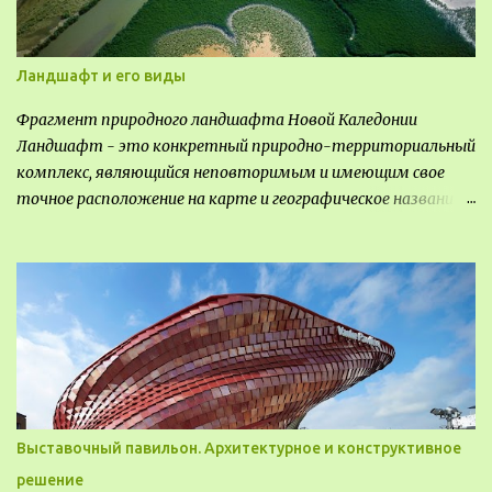
Ландшафт и его виды
Фрагмент природного ландшафта Новой Каледонии
Ландшафт - это конкретный природно-территориальный
комплекс, являющийся неповторимым и имеющим свое
точное расположение на карте и географическое название.
Различают несколько видов ландшафта, которые
отличаются друг от друга не только оформлением, но и
видом деятельность происходящей на них. Одни
используют в качестве выращивания агрокультур. Другие
для строительства населенных пунктов и т.д.
Выставочный павильон. Архитектурное и конструктивное
решение