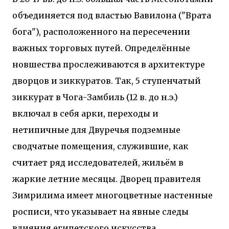
двух объектов: «Théia» (75 квартир, из которых 17
объединяется под властью Вавилона ("Врата
— социального назначения, общая площадь 5 364
бога"), расположенного на пересечении
м²) и «Opale & Sens» (38 квартир, включая 11
доступных, площадь 2 845 м²). В общей сложности
важных торговых путей. Определённые
113 жилых единиц спроектированы с учетом
новшества прослеживаются в архитектуре
строгих норм пожарной безопасности,
принципов биоразнообразия и социальной
дворцов и зиккуратов. Так, 5 ступенчатый
инклюзивности. Успех проекта был подтвержден
зиккурат в Чога-Замбиль (12 в. до н.э.)
победой в городском конкурсе 2021 года и
получением престижной награды «Серебряная
включал в себя арки, переходы и
пирамида глобального качества» от Федерации
нетипичные для Двуречья подземные
застройщиков Окситании в 2024 году. Концепция
«Jardins Secrets» — это современный
сводчатые помещения, служившие, как
средиземноморский манифест. Архитекторы
считает ряд исследователей, жильём в
стремились объединить память о военном
жаркие летние месяцы. Дворец правителя
прошлом участка с принц...
Зимрилима имеет многоцветные настенные
росписи, что указывает на явные следы
влияния египетского искусства.