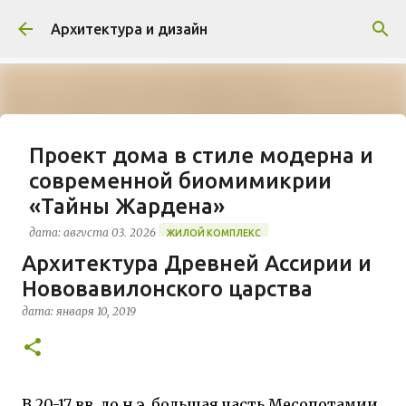
К основному контенту
Архитектура и дизайн
Проект дома в стиле модерна и
современной биомимикрии
«Тайны Жардена»
дата:
августа 03, 2026
ЖИЛОЙ КОМПЛЕКС
Архитектура Древней Ассирии и
В марте 2026 года в Монпелье завершилось
Нововавилонского царства
строительство знакового жилого комплекса
«Jardins Secrets» от бюро Vincent Callebaut
дата:
января 10, 2019
Architectures. Проект, расположенный на
0
территории бывшей пехотной школы (EAI) в
районе Cité Créative, стал примером гармоничной
интеграции современной архитектуры в
В 20-17 вв. до н.э. большая часть Месопотамии
исторический контекст. Комплекс состоит из