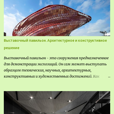
видом деятельность происходящей на них. Одни
используют в качестве выращивания агрокультур. Другие
для строительства населенных пунктов и т.д.
Выставочный павильон. Архитектурное и конструктивное
решение
Выставочный павильон - это сооружения предназначенное
для демонстрации экспозиций. Он сам может выступать
образцом технических, научных, архитектурных,
конструктивных и художественных достижений. Как
правило, это относится к международным и всемирным
выставкам. Выставочные павильоны классифицируют на:
универсальные тематические временные постоянные
передвижные стационарные Назначение выставочных
павильонов - показ экспозиции, с целью информации,
пропаганды, рекламы, внедрения новых технологий, обмен