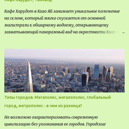
Кафе Харудот в Кхао Яй занимает уникальное положение
на склоне, который мягко спускается от основной
магистрали к обширному водоему, открывающему
захватывающий панорамный вид на окрестности Кхао Яй.
Архитектор распознал в этом месте не только потенциал
для создания проекта кафе, но и возможность обустроить
общедоступную смотровую площадку, куда прохожие
могли бы свободно попасть, не заходя в само заведение.
Типы городов. Мегаполис, мегалополис, глобальный
город, метрополис - в чем их разница?
Не возможно охарактеризовать современную
цивилизацию без упоминания ее городов. Городские