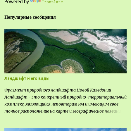
Powered by
и
Translate
и
Популярные сообщения
Ландшафт и его виды
Фрагмент природного ландшафта Новой Каледонии
Ландшафт - это конкретный природно-территориальный
комплекс, являющийся неповторимым и имеющим свое
точное расположение на карте и географическое название.
Различают несколько видов ландшафта, которые
отличаются друг от друга не только оформлением, но и