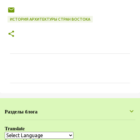
ИСТОРИЯ АРХИТЕКТУРЫ СТРАН ВОСТОКА
К
о
м
м
е
н
Разделы блога
т
а
Translate
р