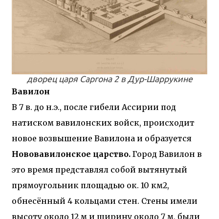
дворец царя Саргона 2 в Дур-Шаррукине
Вавилон
В 7 в. до н.э., после гибели Ассирии под
натиском вавилонских войск, происходит
новое возвышение Вавилона и образуется
Нововавилонское царство.
Город Вавилон в
это время представлял собой вытянутый
прямоугольник площадью ок. 10 км2,
обнесённый 4 кольцами стен. Стены имели
высоту около 12 м и ширину около 7 м, были