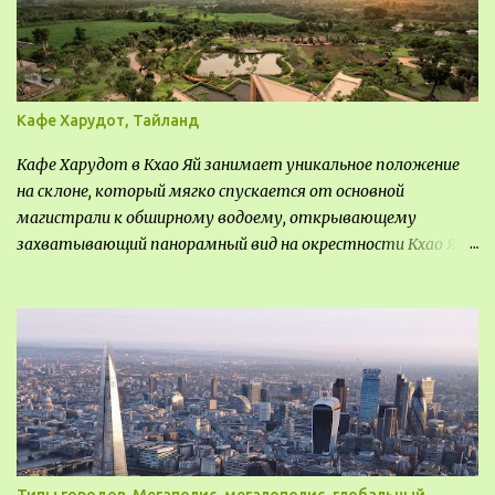
Кафе Харудот, Тайланд
Кафе Харудот в Кхао Яй занимает уникальное положение
на склоне, который мягко спускается от основной
магистрали к обширному водоему, открывающему
захватывающий панорамный вид на окрестности Кхао Яй.
Архитектор распознал в этом месте не только потенциал
для создания проекта кафе, но и возможность обустроить
общедоступную смотровую площадку, куда прохожие
могли бы свободно попасть, не заходя в само заведение.
Типы городов. Мегаполис, мегалополис, глобальный