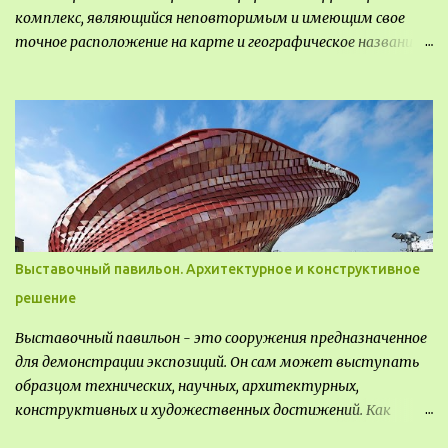
комплекс, являющийся неповторимым и имеющим свое
точное расположение на карте и географическое название.
Различают несколько видов ландшафта, которые
отличаются друг от друга не только оформлением, но и
видом деятельность происходящей на них. Одни
используют в качестве выращивания агрокультур. Другие
для строительства населенных пунктов и т.д.
Выставочный павильон. Архитектурное и конструктивное
решение
Выставочный павильон - это сооружения предназначенное
для демонстрации экспозиций. Он сам может выступать
образцом технических, научных, архитектурных,
конструктивных и художественных достижений. Как
правило, это относится к международным и всемирным