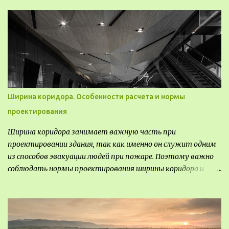
выставкам. Выставочные павильоны классифицируют на:
универсальные тематические временные постоянные
передвижные стационарные Назначение выставочных
павильонов - показ экспозиции, с целью информации,
пропаганды, рекламы, внедрения новых технологий, обмен
опытом, привлечения внимания и т.д.
Ширина коридора. Особенности расчета и нормы
проектирования
Ширина коридора занимает важную часть при
проектировании здания, так как именно он служит одним
из способов эвакуации людей при пожаре. Поэтому важно
соблюдать нормы проектирования ширины коридора и
выполнять правильный расчет. Все особенности
рассмотрим в данной статье.