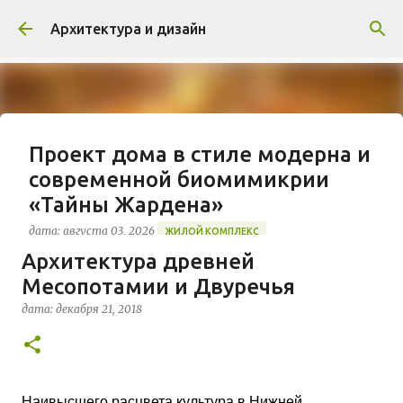
К основному контенту
Архитектура и дизайн
Проект дома в стиле модерна и
современной биомимикрии
«Тайны Жардена»
дата:
августа 03, 2026
ЖИЛОЙ КОМПЛЕКС
Архитектура древней
В марте 2026 года в Монпелье завершилось
Месопотамии и Двуречья
строительство знакового жилого комплекса
«Jardins Secrets» от бюро Vincent Callebaut
дата:
декабря 21, 2018
Architectures. Проект, расположенный на
0
территории бывшей пехотной школы (EAI) в
районе Cité Créative, стал примером гармоничной
интеграции современной архитектуры в
исторический контекст. Комплекс состоит из
Наивысшего расцвета культура в Нижней