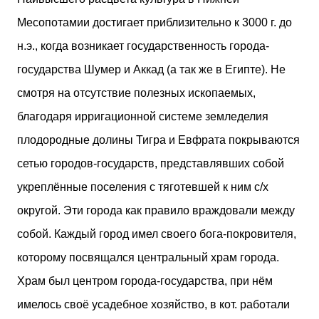
двух объектов: «Théia» (75 квартир, из которых 17
Месопотамии достигает приблизительно к 3000 г. до
— социального назначения, общая площадь 5 364
м²) и «Opale & Sens» (38 квартир, включая 11
н.э., когда возникает государственность города-
доступных, площадь 2 845 м²). В общей сложности
государства Шумер и Аккад (а так же в Египте). Не
113 жилых единиц спроектированы с учетом
строгих норм пожарной безопасности,
смотря на отсутствие полезных ископаемых,
принципов биоразнообразия и социальной
благодаря ирригационной системе земледелия
инклюзивности. Успех проекта был подтвержден
победой в городском конкурсе 2021 года и
плодородные долины Тигра и Евфрата покрываются
получением престижной награды «Серебряная
сетью городов-государств, представлявших собой
пирамида глобального качества» от Федерации
застройщиков Окситании в 2024 году. Концепция
укреплённые поселения с тяготевшей к ним с/х
«Jardins Secrets» — это современный
округой. Эти города как правило враждовали между
средиземноморский манифест. Архитекторы
стремились объединить память о военном
собой. Каждый город имел своего бога-покровителя,
прошлом участка с принц...
которому посвящался центральный храм города.
Храм был центром города-государства, при нём
имелось своё усадебное хозяйство, в кот. работали