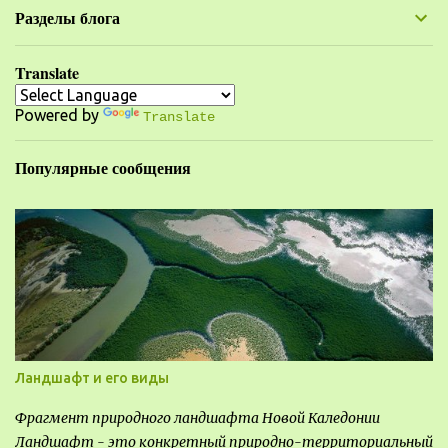
н
Разделы блога
т
а
Translate
р
Powered by
и
Translate
и
Популярные сообщения
Ландшафт и его виды
Фрагмент природного ландшафта Новой Каледонии
Ландшафт - это конкретный природно-территориальный