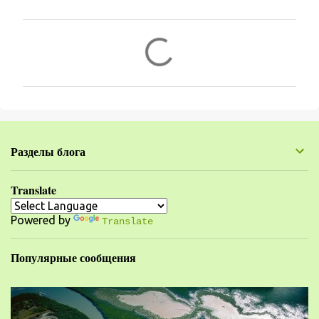
К
о
м
м
е
н
Разделы блога
т
а
Translate
р
Powered by
и
Translate
и
Популярные сообщения