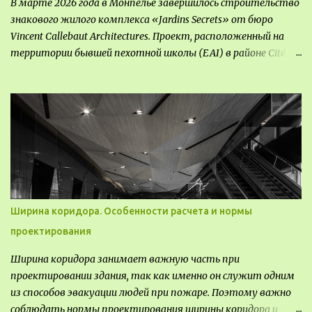
В марте 2026 года в Монпелье завершилось строительство
знакового жилого комплекса «Jardins Secrets» от бюро
Vincent Callebaut Architectures. Проект, расположенный на
территории бывшей пехотной школы (EAI) в районе Cité
Créative, стал примером гармоничной интеграции
современной архитектуры в исторический контекст.
Комплекс состоит из двух объектов: «Théia» (75 квартир,
из которых 17 — социального назначения, общая площадь 5
364 м²) и «Opale & Sens» (38 квартир, включая 11
доступных, площадь 2 845 м²). В общей сложности 113
жилых единиц спроектированы с учетом строгих норм
пожарной безопасности, принципов биоразнообразия и
социальной инклюзивности. Успех проекта был
Ширина коридора. Особенности расчета и нормы
подтвержден победой в городском конкурсе 2021 года и
проектирования
получением престижной награды «Серебряная пирамида
глобального качества» от Федерации застройщиков
Ширина коридора занимает важную часть при
Окситании в 2024 году. Концепция «Jardins Secrets» — это
проектировании здания, так как именно он служит одним
современный средиземноморский манифест. Архитекторы
из способов эвакуации людей при пожаре. Поэтому важно
стремились объединить память о военном прошлом
соблюдать нормы проектирования ширины коридора и