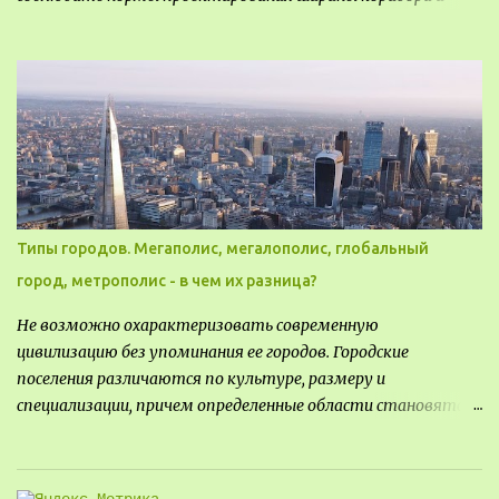
участка с принц...
выполнять правильный расчет. Все особенности
рассмотрим в данной статье.
Типы городов. Мегаполис, мегалополис, глобальный
город, метрополис - в чем их разница?
Не возможно охарактеризовать современную
цивилизацию без упоминания ее городов. Городские
поселения различаются по культуре, размеру и
специализации, причем определенные области становятся
более значимыми на протяжении всего развития региона.
Исторически сложилось так, что размер или населенность
поселения был общим показателем его важности - чем