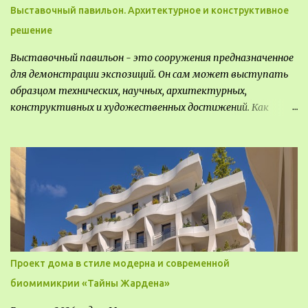
Выставочный павильон. Архитектурное и конструктивное
решение
Выставочный павильон - это сооружения предназначенное
для демонстрации экспозиций. Он сам может выступать
образцом технических, научных, архитектурных,
конструктивных и художественных достижений. Как
правило, это относится к международным и всемирным
выставкам. Выставочные павильоны классифицируют на:
универсальные тематические временные постоянные
передвижные стационарные Назначение выставочных
павильонов - показ экспозиции, с целью информации,
пропаганды, рекламы, внедрения новых технологий, обмен
опытом, привлечения внимания и т.д.
Проект дома в стиле модерна и современной
биомимикрии «Тайны Жардена»