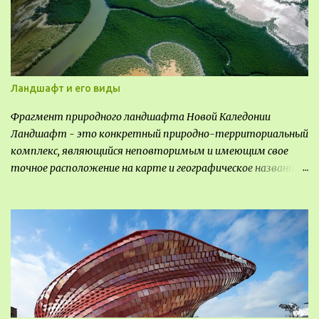
Ландшафт и его виды
Фрагмент природного ландшафта Новой Каледонии
Ландшафт - это конкретный природно-территориальный
комплекс, являющийся неповторимым и имеющим свое
точное расположение на карте и географическое название.
Различают несколько видов ландшафта, которые
отличаются друг от друга не только оформлением, но и
видом деятельность происходящей на них. Одни
используют в качестве выращивания агрокультур. Другие
для строительства населенных пунктов и т.д.