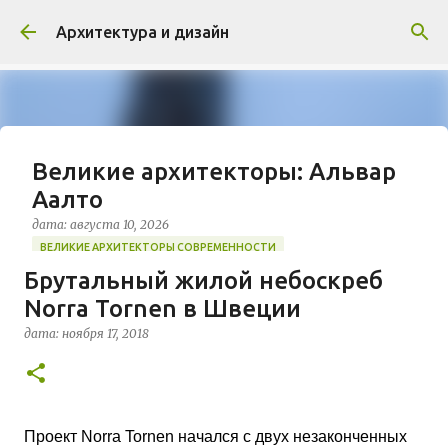
К основному контенту
Архитектура и дизайн
Великие архитекторы: Альвар
Аалто
дата:
августа 10, 2026
ВЕЛИКИЕ АРХИТЕКТОРЫ СОВРЕМЕННОСТИ
Брутальный жилой небоскреб
https://www.archdaily.com/326424/happy-115th-
Norra Tornen в Швеции
birthday-alvar-aalto Алвар Аалто (1898–1976) по
праву считается знаковой фигурой модернизма
дата:
ноября 17, 2018
XX столетия и самым влиятельным архитектором
0
Финляндии. Его творческий метод отличался
глубоким гуманизмом, что позволило ему
сформировать уникальный «северный»
архитектурный стиль. Аалто стремился к
Проект Norra Tornen начался с двух незаконченных