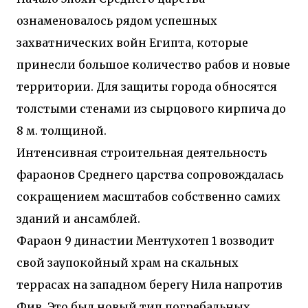
двух объектов: «Théia» (75 квартир, из которых 17
ознаменовалось рядом успешных
— социального назначения, общая площадь 5 364
захватнических войн Египта, которые
м²) и «Opale & Sens» (38 квартир, включая 11
доступных, площадь 2 845 м²). В общей сложности
принесли большое количество рабов и новые
113 жилых единиц спроектированы с учетом
территории. Для защиты города обносятся
строгих норм пожарной безопасности,
принципов биоразнообразия и социальной
толстыми стенами из сырцового кирпича до
инклюзивности. Успех проекта был подтвержден
8 м. толщиной.
победой в городском конкурсе 2021 года и
получением престижной награды «Серебряная
Интенсивная строительная деятельность
пирамида глобального качества» от Федерации
фараонов Среднего царства сопровождалась
застройщиков Окситании в 2024 году. Концепция
«Jardins Secrets» — это современный
сокращением масштабов собственно самих
средиземноморский манифест. Архитекторы
зданий и ансамблей.
стремились объединить память о военном
Фараон 9 династии Ментухотеп 1 возводит
прошлом участка с принц...
свой заупокойный храм на скальных
террасах на западном берегу Нила напротив
Фив. Это был новый тип погребальных