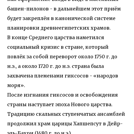
башен-пилонов - в дальнейшем этот приём
будет закреплён в канонической системе
планировки древнеегипетских храмов.
В конце Среднего царства наметился
социальный кризис в стране, который
повлёк за собой переворот около 1750 г. до
н.э., а около 1720 г. до н.э. страна была
захвачена племенами гиксосов - «народов
моря».
После изгнания гиксосов и освобождения
страны наступает эпоха Нового царства.
Традицию скальных ступенчатых ансамблей
продолжил храм царицы Хапшепсут в Дейр-
эль-Бахри (1480 г. до н.э.).