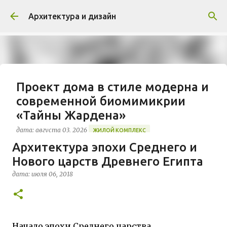
К основному контенту
Архитектура и дизайн
Проект дома в стиле модерна и
современной биомимикрии
«Тайны Жардена»
дата:
августа 03, 2026
ЖИЛОЙ КОМПЛЕКС
Архитектура эпохи Среднего и
В марте 2026 года в Монпелье завершилось
Нового царств Древнего Египта
строительство знакового жилого комплекса
«Jardins Secrets» от бюро Vincent Callebaut
дата:
июля 06, 2018
Architectures. Проект, расположенный на
0
территории бывшей пехотной школы (EAI) в
районе Cité Créative, стал примером гармоничной
интеграции современной архитектуры в
Начало эпохи Среднего царства
исторический контекст. Комплекс состоит из