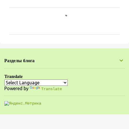
К
о
м
м
е
н
Разделы блога
т
а
Translate
р
Powered by
и
Translate
и