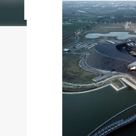
городском конкурсе 2021 года и получение
качества» от Федерации застройщиков Оксит
современный средиземноморский манифест
прошлом участка с принц...