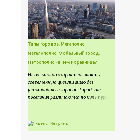
месте не только потенциал для
создания проекта кафе, но и
возможность обустроить
общедоступную смотровую площадку,
куда прохожие могли бы свободно
попасть, не заходя в само заведение.
Типы городов. Мегаполис,
мегалополис, глобальный город,
метрополис - в чем их разница?
Не возможно охарактеризовать
современную цивилизацию без
упоминания ее городов. Городские
поселения различаются по культуре,
размеру и специализации, причем
определенные области становятся
более значимыми на протяжении всего
развития региона. Исторически
сложилось так, что размер или