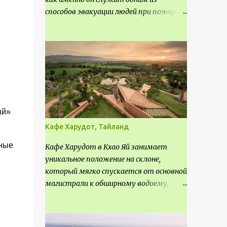
способов эвакуации людей при пожаре.
Поэтому важно соблюдать нормы
проектирования ширины коридора и
выполнять правильный расчет. Все
особенности рассмотрим в данной
статье.
ый»
Кафе Харудот, Тайланд
ные
Кафе Харудот в Кхао Яй занимает
уникальное положение на склоне,
который мягко спускается от основной
магистрали к обширному водоему,
открывающему захватывающий
панорамный вид на окрестности Кхао
Яй. Архитектор распознал в этом