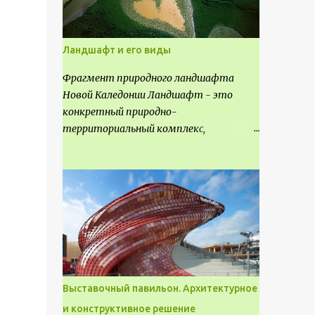
Ландшафт и его виды
Фрагмент природного ландшафта
Новой Каледонии Ландшафт - это
конкретный природно-
территориальный комплекс,
являющийся неповторимым и
имеющим свое точное расположение на
карте и географическое название.
Различают несколько видов
ландшафта, которые отличаются
друг от друга не только оформлением,
но и видом деятельность происходящей
на них. Одни используют в качестве
выращивания агрокультур. Другие для
Выставочный павильон. Архитектурное
строительства населенных пунктов и
и конструктивное решение
т.д.