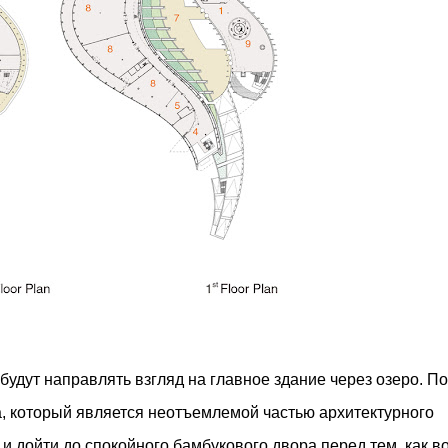
будут направлять взгляд на главное здание через озеро. П
, который является неотъемлемой частью архитектурного
 и дойти до спокойного бамбукового двора перед тем, как в