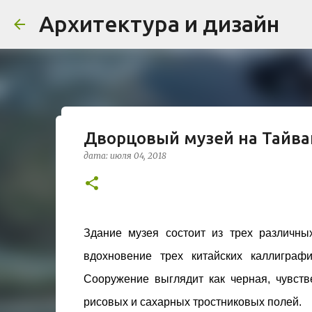
Архитектура и дизайн
Дворцовый музей на Тайва
Проект дома в стиле моде
дата:
июля 04, 2018
Жардена»
дата:
августа 03, 2026
ЖИЛОЙ КОМПЛЕКС
В марте 2026 года в Монпелье завершилось с
бюро Vincent Callebaut Architectures. Прое
Здание музея состоит из трех различны
районе Cité Créative, стал примером гармо
вдохновение трех китайских каллиграф
контекст. Комплекс состоит из двух объекто
0
назначения, общая площадь 5 364 м²) и «Opal
Сооружение выглядит как черная, чувст
В общей сложности 113 жилых единиц спрое
рисовых и сахарных тростниковых полей.
принципов биоразнообразия и социальной 