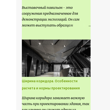
Выставочный павильон - это
сооружения предназначенное для
демонстрации экспозиций. Он сам
может выступать образцом
технических, научных, архитектурных,
конструктивных и художественных
достижений. Как правило, это
относится к международным и
всемирным выставкам. Выставочные
павильоны классифицируют на:
универсальные тематические
временные постоянные передвижные
стационарные Назначение
Ширина коридора. Особенности
выставочных павильонов - показ
расчета и нормы проектирования
экспозиции, с целью информации,
пропаганды, рекламы, внедрения новых
Ширина коридора занимает важную
технологий, обмен опытом,
часть при проектировании здания, так
привлечения внимания и т.д.
как именно он служит одним из