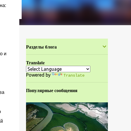
на:
Разделы блога
о и
Translate
Powered by
Translate
Популярные сообщения
ва
ю
ый