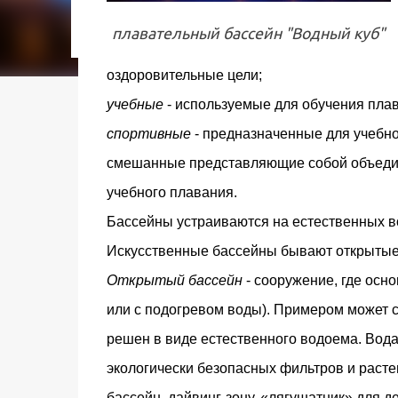
городском конкурсе 2021 года и получение
качества» от Федерации застройщиков Оксит
плавательный бассейн "Водный куб"
современный средиземноморский манифест
прошлом участка с принц...
оздоровительные цели;
учебные
- используемые для обучения плав
спортивные
- предназначенные для учебн
смешанные представляющие собой объедине
учебного плавания.
Бассейны устраиваются на естественных в
Искусственные бассейны бывают открытые
Открытый бассейн
- сооружение, где осн
или с подогревом воды). Примером может 
решен в виде естественного водоема. Вода
экологически безопасных фильтров и расте
бассейн, дайвинг-зону, «лягушатник» для д