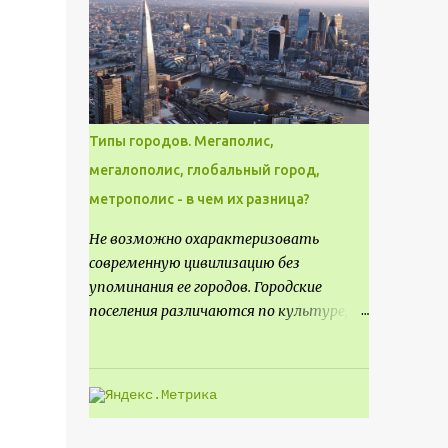
месте не только потенциал для
создания проекта кафе, но и
возможность обустроить
общедоступную смотровую площадку,
куда прохожие могли бы свободно
попасть, не заходя в само заведение.
Типы городов. Мегаполис,
мегалополис, глобальный город,
метрополис - в чем их разница?
Не возможно охарактеризовать
современную цивилизацию без
упоминания ее городов. Городские
поселения различаются по культуре,
размеру и специализации, причем
определенные области становятся
более значимыми на протяжении всего
развития региона. Исторически
сложилось так, что размер или