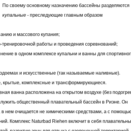
м престижной награды «Серебряная пирамида глобального
По своему основному назначению бассейны разделяются 
ании в 2024 году. Концепция «Jardins Secrets» — это
купальные
- преследующие главным образом
. Архитекторы стремились объединить память о военном
анию и массового купания;
о-тренировочной работы и проведения соревнований;
ние в одном комплексе купальни и ванны для спортивног
одоемах и искусственные (так называемые наливные).
, крытые, комплексные и трансформирующиеся.
овная ванна расположена на открытом воздухе (без подогре
служить общественный плавательный бассейн в Риэне. Он
 в нем очищается не химическими средствами, а с помощь
ний. Комплекс Naturbad Riehen включит в себя плавательн
етей, развитую зону для отдыха с озелененной территорией,