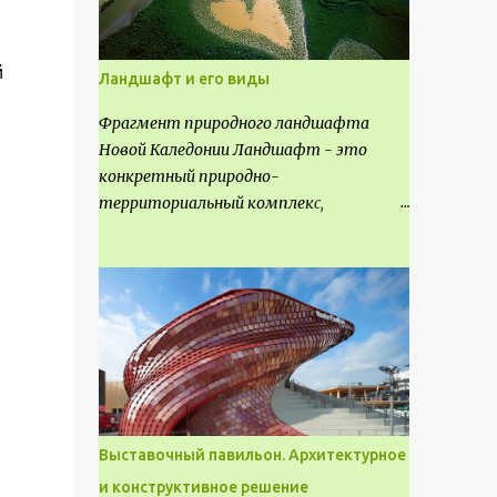
й
Ландшафт и его виды
Фрагмент природного ландшафта
Новой Каледонии Ландшафт - это
конкретный природно-
территориальный комплекс,
являющийся неповторимым и
имеющим свое точное расположение на
карте и географическое название.
Различают несколько видов
ландшафта, которые отличаются
друг от друга не только оформлением,
но и видом деятельность происходящей
на них. Одни используют в качестве
выращивания агрокультур. Другие для
Выставочный павильон. Архитектурное
строительства населенных пунктов и
и конструктивное решение
т.д.