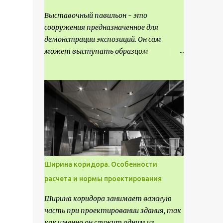
Выставочный павильон - это
сооружения предназначенное для
демонстрации экспозиций. Он сам
может выступать образцом
технических, научных, архитектурных,
конструктивных и художественных
достижений. Как правило, это
относится к международным и
всемирным выставкам. Выставочные
павильоны классифицируют на:
универсальные тематические
временные постоянные передвижные
стационарные Назначение
Ширина коридора. Особенности
выставочных павильонов - показ
расчета и нормы проектирования
экспозиции, с целью информации,
пропаганды, рекламы, внедрения новых
Ширина коридора занимает важную
технологий, обмен опытом,
часть при проектировании здания, так
привлечения внимания и т.д.
как именно он служит одним из