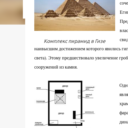
соч
городском конкурсе 2021 года и получение
качества» от Федерации застройщиков Оксит
Еги
современный средиземноморский манифест
Пре
прошлом участка с принц...
влас
сви
Комплекс пирамид в Гизе
наивысшим достижением которого явились гиг
света). Этому предшествовало увеличение гр
сооружений из камня.
Одн
явля
хра
фара
дина