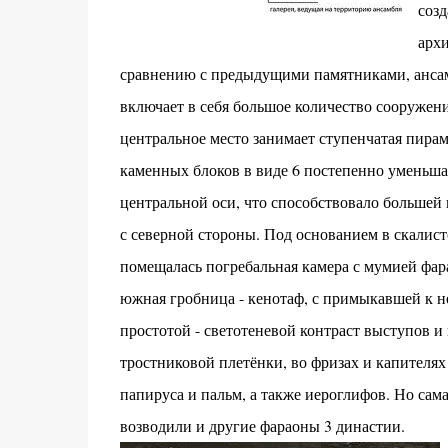
созд
арх
сравнению с предыдущими памятниками, анса
включает в себя большое количество сооружен
центральное место занимает ступенчатая пира
каменных блоков в виде 6 постепенно уменьш
центральной оси, что способствовало большей 
с северной стороны. Под основанием в скалис
помещалась погребальная камера с мумией фар
южная гробница - кенотаф, с примыкавшей к н
простотой - светотеневой контраст выступов 
тростниковой плетёнки, во фризах и капителях
папируса и пальм, а также иероглифов. Но са
возводили и другие фараоны 3 династии.