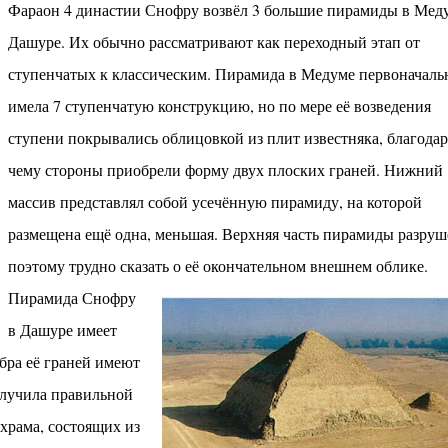
Фараон 4 династии Снофру возвёл 3 большие пирамиды в Мед
Дашуре. Их обычно рассматривают как переходный этап от
ступенчатых к классическим. Пирамида в Медуме первоначаль
имела 7 ступенчатую конструкцию, но по мере её возведения
ступени покрывались облицовкой из плит известняка, благодар
чему стороны приобрели форму двух плоских граней. Нижний
массив представлял собой усечённую пирамиду, на которой
размещена ещё одна, меньшая. Верхняя часть пирамиды разруш
поэтому трудно сказать о её окончательном внешнем облике.
Пирамида Снофру
в Дашуре имеет
бра её граней имеют
олучила правильной
храма, состоящих из