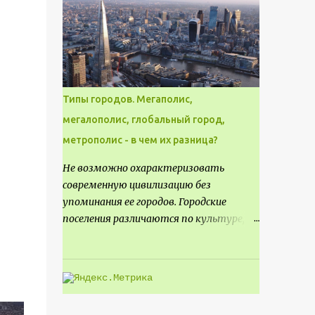
месте не только потенциал для
создания проекта кафе, но и
возможность обустроить
общедоступную смотровую площадку,
куда прохожие могли бы свободно
попасть, не заходя в само заведение.
Типы городов. Мегаполис,
мегалополис, глобальный город,
метрополис - в чем их разница?
Не возможно охарактеризовать
современную цивилизацию без
упоминания ее городов. Городские
поселения различаются по культуре,
размеру и специализации, причем
определенные области становятся
более значимыми на протяжении всего
развития региона. Исторически
сложилось так, что размер или