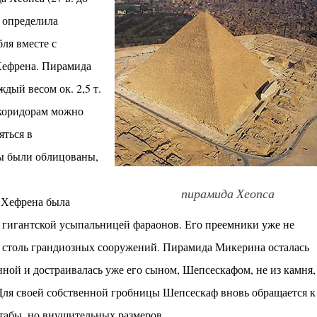
а определила
ля вместе с
Хефрена. Пирамида
дый весом ок. 2,5 т.
 коридорам можно
яться в
ы были облицованы,
пирамида Хеопса
 Хефрена была
 гигантской усыпальницей фараонов. Его преемники уже не
 столь грандиозных сооружений. Пирамида Микерина осталась
ной и достраивалась уже его сыном, Шепсескафом, не из камня, 
Для своей собственной гробницы Шепсескаф вновь обращается к
табы, но внушительных размеров.