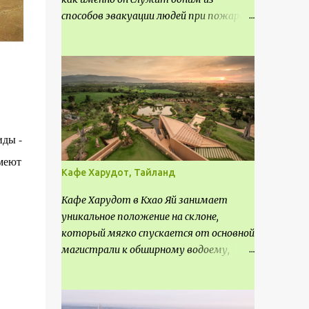
способов эвакуации людей при пожаре.
Поэтому важно соблюдать нормы
проектирования ширины коридора и
выполнять правильный расчет. Все
особенности рассмотрим в данной
статье.
иды -
меют
Кафе Харудот, Тайланд
Кафе Харудот в Кхао Яй занимает
уникальное положение на склоне,
который мягко спускается от основной
магистрали к обширному водоему,
открывающему захватывающий
панорамный вид на окрестности Кхао
Яй. Архитектор распознал в этом