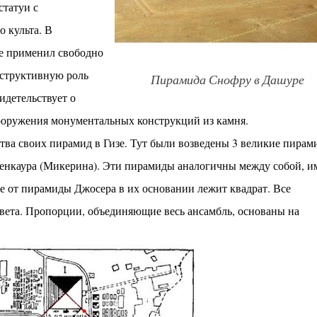
статуи с
 культа. В
е применил свободно
нструктивную роль
Пирамида Снофру в Дашуре
идетельствует о
ооружения монументальных конструкций из камня.
ва своих пирамид в Гизе. Тут были возведены 3 великие пирам
Менкаура (Микерина). Эти пирамиды аналогичны между собой, и
 от пирамиды Джосера в их основании лежит квадрат. Все
вета. Пропорции, объединяющие весь ансамбль, основаны на