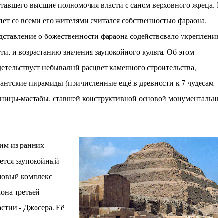
етавшего высшие полномочия власти с саном верховного жреца. 
м престижной награды «Серебряная пирамида глобального
ании в 2024 году. Концепция «Jardins Secrets» — это
пет со всеми его жителями считался собственностью фараона.
. Архитекторы стремились объединить память о военном
дставление о божественности фараона содействовало укреплени
ти, и возрастанию значения заупокойного культа. Об этом
детельствует небывалый расцвет каменного строительства,
антские пирамиды (причисленные ещё в древности к 7 чудесам
обницы-мастабы, ставшей конструктивной основой монументаль
им из ранних
ется заупокойный
мовый комплекс
она третьей
стии - Джосера. Её