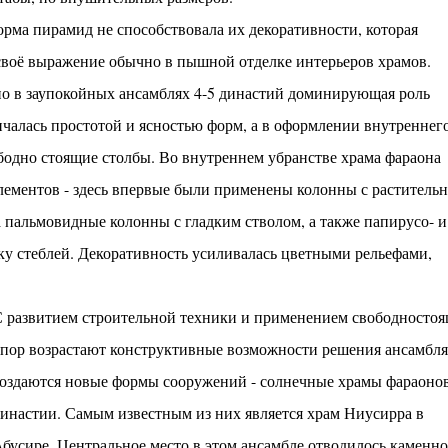
орма пирамид не способствовала их декоративности, которая
своё выражение обычно в пышной отделке интерьеров храмов.
о в заупокойных ансамблях 4-5 династий доминирующая роль
ичалась простотой и ясностью форм, а в оформлении внутреннег
ободно стоящие столбы. Во внутреннем убранстве храма фараона
элементов - здесь впервые были применены колонны с раститель
 пальмовидные колонны с гладким стволом, а также папирусо- и
у стеблей. Декоративность усиливалась цветными рельефами,
 развитием строительной техники и применением свободносто
пор возрастают конструктивные возможности решения ансамбля
оздаются новые формы сооружений - солнечные храмы фараонов
инастии. Самым известным из них является храм Ниусирра в
бусире. Центральное место в этом ансамбле отводилось каменн