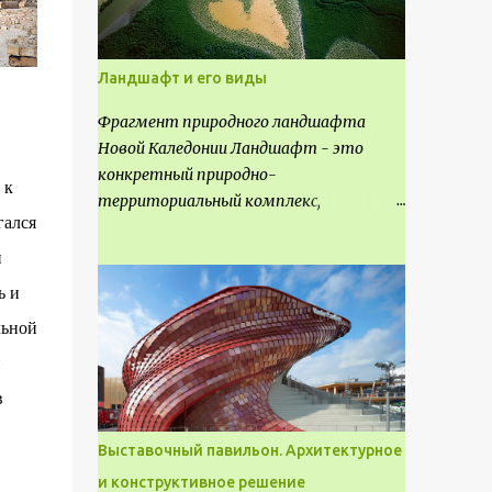
Ландшафт и его виды
Фрагмент природного ландшафта
Новой Каледонии Ландшафт - это
конкретный природно-
 к
территориальный комплекс,
гался
являющийся неповторимым и
имеющим свое точное расположение на
й
карте и географическое название.
ь и
Различают несколько видов
льной
ландшафта, которые отличаются
друг от друга не только оформлением,
и
но и видом деятельность происходящей
в
на них. Одни используют в качестве
выращивания агрокультур. Другие для
Выставочный павильон. Архитектурное
строительства населенных пунктов и
и конструктивное решение
т.д.