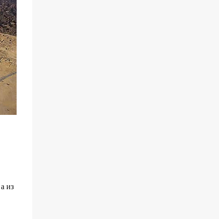
населенность поселения был общим
показателем его важности - чем
крупнее город, тем больше мощности
он приносил, однако, с большой
миграцией в сельскую местность в
прошлом веке, стало сложнее
определить, что делает город важным.
Существует много типов городских
ландшафтов, а для архитекторов и
планировщиков жизненно важно
эффективно классифицировать типы
поселений, чтобы успешно
разрабатывать проекты и планы
городов. Следующий список содержит
четыре ключевых городских
определения, которые появились еще в
а из
прошлом веке.