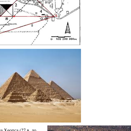
 Хеопса (27 в. до