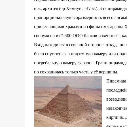
н.э., архитектор Хемиун, 147 м.). Эта пирамид
пропорциональную соразмерность всего ансамб
прилегающими храмами и сфинксом фараона 
сооружена из 2 300 ООО блоков известняка, каж
Вход находился в северной стороне, откуда по
было спуститься в подземную камеру или подн
погребальную камеру фараона. Грани пирамид
но сохранилась только часть у её вершины.
Пирамида
последней
возводили
незакончен
кирпича. 
форме мас