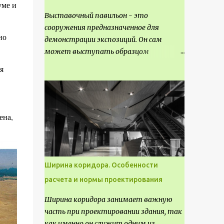
уме и
Выставочный павильон - это
сооружения предназначенное для
но
демонстрации экспозиций. Он сам
может выступать образцом
технических, научных, архитектурных,
я
конструктивных и художественных
достижений. Как правило, это
относится к международным и
всемирным выставкам. Выставочные
ена,
павильоны классифицируют на:
универсальные тематические
временные постоянные передвижные
стационарные Назначение
Ширина коридора. Особенности
выставочных павильонов - показ
расчета и нормы проектирования
экспозиции, с целью информации,
пропаганды, рекламы, внедрения новых
Ширина коридора занимает важную
технологий, обмен опытом,
часть при проектировании здания, так
привлечения внимания и т.д.
как именно он служит одним из