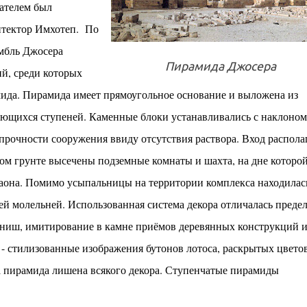
ателем был
итектор Имхотеп.
По
мбль Джосера
Пирамида Джосера
ий, среди которых
мида. Пирамида имеет прямоугольное основание и выложена из
ающихся ступеней. Каменные блоки устанавливались с наклоном
прочности сооружения ввиду отсутствия раствора. Вход распола
том грунте высечены подземные комнаты и шахта, на дне которо
аона. Помимо усыпальницы на территории комплекса находилас
ей молельней. Использованная система декора отличалась преде
и ниш, имитирование в камне приёмов деревянных конструкций 
 - стилизованные изображения бутонов лотоса, раскрытых цвето
ма пирамида лишена всякого декора. Ступенчатые пирамиды