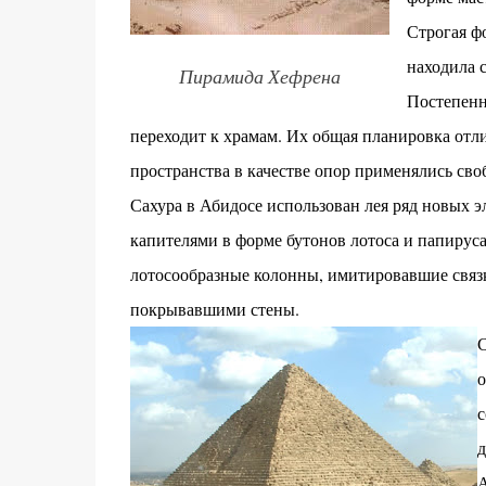
Строгая ф
находила 
Пирамида Хефрена
Постепенн
переходит к храмам. Их общая планировка отл
пространства в качестве опор применялись св
Сахура в Абидосе использован лея ряд новых 
капителями в форме бутонов лотоса и папируса
лотосообразные колонны, имитировавшие связк
покрывавшими стены.
С
о
с
д
А