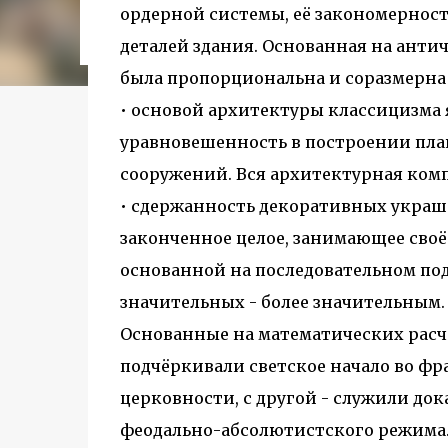
городском конкурсе 2021 года и получение
ордерной системы, её закономернос
качества» от Федерации застройщиков Оксит
деталей здания. Основанная на анти
современный средиземноморский манифест
прошлом участка с принц...
была пропорциональна и соразмерна 
• основой архитектуры классицизма
уравновешенность в построении пла
сооружений. Вся архитектурная компо
• сдержанность декоративных украш
законченное целое, занимающее своё
основанной на последовательном по
значительных - более значительным.
Основанные на математических расч
подчёркивали светское начало во фр
церковности, с другой - служили до
феодально-абсолютистского режима