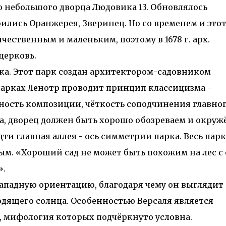
во небольшого дворца Людовика 13. Обновлялось
ились Оранжерея, Зверинец. Но со временем и это
чественным и маленьким, поэтому в 1678 г. арх.
церковь.
рка. Этот парк создан архитектором-садовником
и парках Ленотр проводит принцип классицизма -
сность композиции, чёткость соподчинения главног
, дворец должен быть хорошо обозреваем и окруж
дти главная аллея - ось симметрии парка. Весь парк
м. «Хороший сад не может быть похожим на лес с 
».
ападную ориентацию, благодаря чему он выглядит
одящего солнца. Особенностью Версаля является
, мифология которых подчёркнуто условна.