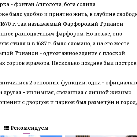
ка - фонтан Апполона, бога солнца.
рке было удобно и приятно жить, в глубине свобод
в 1670 г. так называемый Фарфоровый Трианон -
нное разноцветным фарфором. Но позже, оно
м стиля и в 1687 г. было сломано, а на его месте
ьшой Трианон - одноэтажное здание с плоской
х сортов мрамора. Несколько позднее был построе
раничились 2 основные функции: одна - официальн
и другая - интимная, связанная с личной жизнью
ошении с дворцом и парком был размещён и город,
Рекомендуем