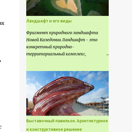
Ландшафт и его виды
ах
Фрагмент природного ландшафта
Новой Каледонии Ландшафт - это
конкретный природно-
территориальный комплекс,
о
являющийся неповторимым и
имеющим свое точное расположение на
карте и географическое название.
Различают несколько видов
ландшафта, которые отличаются
друг от друга не только оформлением,
но и видом деятельность происходящей
на них. Одни используют в качестве
выращивания агрокультур. Другие для
Выставочный павильон. Архитектурное
строительства населенных пунктов и
с
и конструктивное решение
т.д.