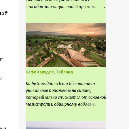
способов эвакуации людей при пожаре.
ной
Поэтому важно соблюдать нормы
проектирования ширины коридора и
выполнять правильный расчет. Все
особенности рассмотрим в данной
статье.
н
Кафе Харудот, Тайланд
о-
Кафе Харудот в Кхао Яй занимает
уникальное положение на склоне,
который мягко спускается от основной
магистрали к обширному водоему,
открывающему захватывающий
панорамный вид на окрестности Кхао
Яй. Архитектор распознал в этом