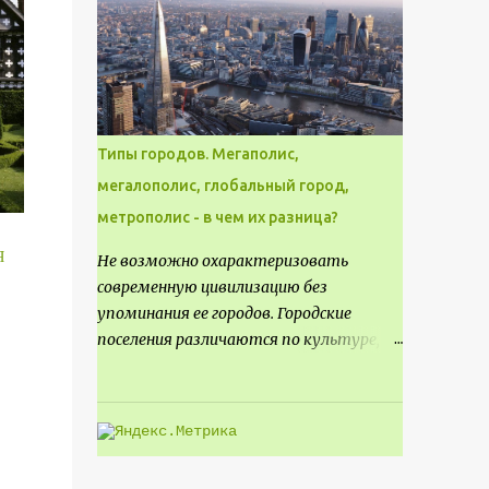
месте не только потенциал для
создания проекта кафе, но и
возможность обустроить
общедоступную смотровую площадку,
куда прохожие могли бы свободно
попасть, не заходя в само заведение.
Типы городов. Мегаполис,
мегалополис, глобальный город,
метрополис - в чем их разница?
Я
Не возможно охарактеризовать
современную цивилизацию без
упоминания ее городов. Городские
поселения различаются по культуре,
размеру и специализации, причем
определенные области становятся
более значимыми на протяжении всего
развития региона. Исторически
сложилось так, что размер или