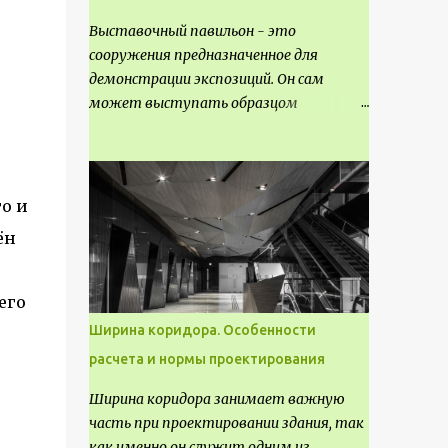
Выставочный павильон - это
т
сооружения предназначенное для
демонстрации экспозиций. Он сам
может выступать образцом
технических, научных, архитектурных,
конструктивных и художественных
достижений. Как правило, это
относится к международным и
о и
всемирным выставкам. Выставочные
ён
павильоны классифицируют на:
универсальные тематические
временные постоянные передвижные
его
стационарные Назначение
Ширина коридора. Особенности
выставочных павильонов - показ
расчета и нормы проектирования
экспозиции, с целью информации,
пропаганды, рекламы, внедрения новых
Ширина коридора занимает важную
технологий, обмен опытом,
часть при проектировании здания, так
привлечения внимания и т.д.
как именно он служит одним из