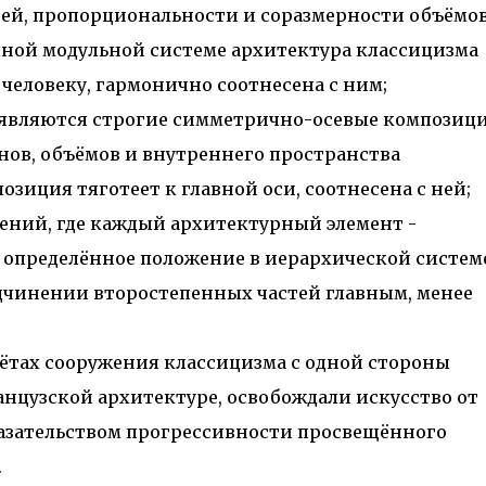
м престижной награды «Серебряная пирамида глобального
тей, пропорциональности и соразмерности объёмов
ании в 2024 году. Концепция «Jardins Secrets» — это
чной модульной системе архитектура классицизма
. Архитекторы стремились объединить память о военном
человеку, гармонично соотнесена с ним;
 являются строгие симметрично-осевые композиц
нов, объёмов и внутреннего пространства
зиция тяготеет к главной оси, соотнесена с ней;
ений, где каждый архитектурный элемент -
 определённое положение в иерархической системе
дчинении второстепенных частей главным, менее
ётах сооружения классицизма с одной стороны
анцузской архитектуре, освобождали искусство от
казательством прогрессивности просвещённого
.