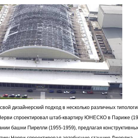
свой дизайнерский подход в несколько различных типологи
х Нерви спроектировал штаб-квартиру ЮНЕСКО в Париже (19
ании башни Пирелли (1955-1959), предлагая конструктивны
тику Нерви спроектировал автобусную станцию ​​Джорджа