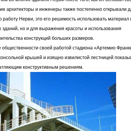
угие архитекторы и инженеры также постепенно открывали д
ло работу Нерви, это его решимость использовать материал 
х зданий, но и для выражения красоты и использования
оительства конструкций больших размеров.
 общественности своей работой стадиона «Артемио Франк
о консольной крышей и изящно извилистой лестницей показы
ечатляющим конструктивным решениям.