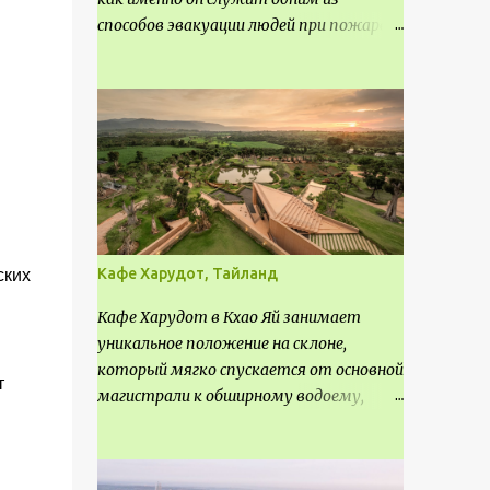
способов эвакуации людей при пожаре.
Поэтому важно соблюдать нормы
проектирования ширины коридора и
выполнять правильный расчет. Все
особенности рассмотрим в данной
статье.
Кафе Харудот, Тайланд
ских
Кафе Харудот в Кхао Яй занимает
уникальное положение на склоне,
который мягко спускается от основной
т
магистрали к обширному водоему,
открывающему захватывающий
панорамный вид на окрестности Кхао
Яй. Архитектор распознал в этом