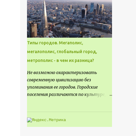
месте не только потенциал для
создания проекта кафе, но и
возможность обустроить
общедоступную смотровую площадку,
куда прохожие могли бы свободно
попасть, не заходя в само заведение.
Типы городов. Мегаполис,
мегалополис, глобальный город,
метрополис - в чем их разница?
Не возможно охарактеризовать
современную цивилизацию без
упоминания ее городов. Городские
поселения различаются по культуре,
размеру и специализации, причем
определенные области становятся
более значимыми на протяжении всего
развития региона. Исторически
сложилось так, что размер или