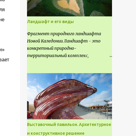
ля
не
Ландшафт и его виды
Фрагмент природного ландшафта
Новой Каледонии Ландшафт - это
конкретный природно-
и»
территориальный комплекс,
вает
являющийся неповторимым и
имеющим свое точное расположение на
карте и географическое название.
Различают несколько видов
ландшафта, которые отличаются
друг от друга не только оформлением,
но и видом деятельность происходящей
на них. Одни используют в качестве
выращивания агрокультур. Другие для
Выставочный павильон. Архитектурное
строительства населенных пунктов и
и конструктивное решение
т.д.