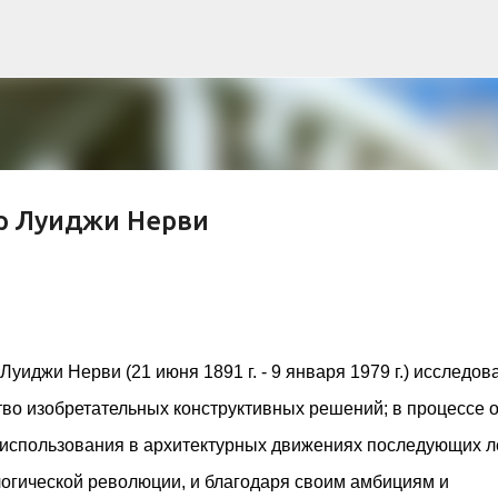
К основному контенту
р Луиджи Нерви
рна и современной биомимикрии «Та
троительство знакового жилого комплекса «Jardins Secrets
кт, расположенный на территории бывшей пехотной школы (E
уиджи Нерви (21 июня 1891 г. - 9 января 1979 г.) исследов
ничной интеграции современной архитектуры в историческ
во изобретательных конструктивных решений; в процессе 
в: «Théia» (75 квартир, из которых 17 — социального
e & Sens» (38 квартир, включая 11 доступных, площадь 2 845
 использования в архитектурных движениях последующих ле
ктированы с учетом строгих норм пожарной безопасности
логической революции, и благодаря своим амбициям и
инклюзивности. Успех проекта был подтвержден победой 