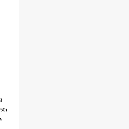
й
50)
е