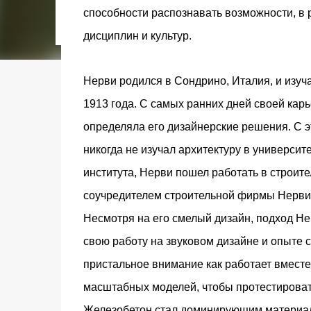
городском конкурсе 2021 года и получение
способности распознавать возможности, в р
качества» от Федерации застройщиков Оксит
дисциплин и культур.
современный средиземноморский манифест
прошлом участка с принц...
Нерви родился в Сондрино, Италия, и изуч
1913 года. С самых ранних дней своей кар
определяла его дизайнерские решения.
С э
никогда не изучал архитектуру в университ
института, Нерви пошел работать в строите
соучредителем строительной фирмы Нерви 
Несмотря на его смелый дизайн, подход Н
свою работу на звуковом дизайне и опыте с
пристальное внимание как работает вместе
масштабных моделей, чтобы протестироват
Железобетон стал доминирующим материало