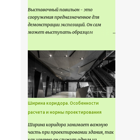
Выставочный павильон - это
сооружения предназначенное для
демонстрации экспозиций. Он сам
может выступать образцом
технических, научных, архитектурных,
конструктивных и художественных
достижений. Как правило, это
относится к международным и
всемирным выставкам. Выставочные
павильоны классифицируют на:
универсальные тематические
временные постоянные передвижные
стационарные Назначение
Ширина коридора. Особенности
выставочных павильонов - показ
расчета и нормы проектирования
экспозиции, с целью информации,
пропаганды, рекламы, внедрения новых
Ширина коридора занимает важную
технологий, обмен опытом,
часть при проектировании здания, так
привлечения внимания и т.д.
как именно он служит одним из