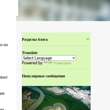
Разделы блога
то он
Translate
Powered by
Translate
Популярные сообщения
ывал
ния
ою