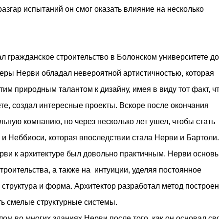
м престижной награды «Серебряная пирамида глобального
азгар испытаний он смог оказать влияние на несколько
ании в 2024 году. Концепция «Jardins Secrets» — это
. Архитекторы стремились объединить память о военном
ал гражданское строительство в Болонском университете до
ьеры Нерви обладал невероятной артистичностью, которая
тим природным талантом к дизайну, имея в виду тот факт, ч
ете, создал интересные проекты. Вскоре после окончания
льную компанию, но через несколько лет ушел, чтобы стать
и Неббиоси, которая впоследствии стала Нерви и Бартоли.
ерви к архитектуре был довольно практичным. Нерви основ
троительства, а также на интуиции, уделяя постоянное
 структура и форма. Архитектор разработал метод построе
ь смелые структурные системы.
м во многих зданиях Нерви после того, как он основал св