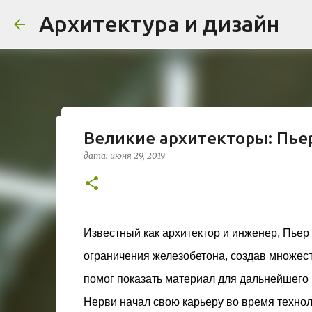
Архитектура и дизайн
Великие архитекторы: Пье
Проект дома в стиле моде
дата:
июня 29, 2019
Жардена»
дата:
августа 03, 2026
ЖИЛОЙ КОМПЛЕКС
В марте 2026 года в Монпелье завершилось с
бюро Vincent Callebaut Architectures. Прое
Известный как архитектор и инженер, Пьер Л
районе Cité Créative, стал примером гармо
ограничения железобетона, создав множест
контекст. Комплекс состоит из двух объекто
0
назначения, общая площадь 5 364 м²) и «Opal
помог показать материал для дальнейшего
В общей сложности 113 жилых единиц спрое
Нерви начал свою карьеру во время техно
принципов биоразнообразия и социальной 